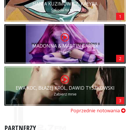
HANIA KUZIMOWICZ, KAEYRA
Szkoda na to łez
1
MADONNA & MARTIN GARRIX
Bizarre
2
EWA KOC, BŁAŻEJ KRÓL, DAWID TYSZKOWSKI
Zabierz mnie
3
Poprzednie notowania
PARTNERZY