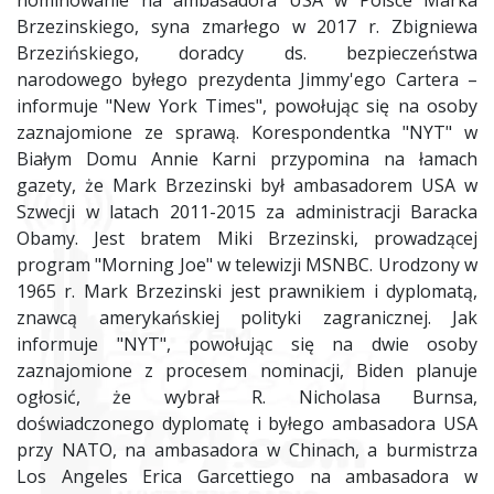
nominowanie na ambasadora USA w Polsce Marka
Brzezinskiego, syna zmarłego w 2017 r. Zbigniewa
Brzezińskiego, doradcy ds. bezpieczeństwa
narodowego byłego prezydenta Jimmy'ego Cartera –
informuje "New York Times", powołując się na osoby
zaznajomione ze sprawą. Korespondentka "NYT" w
Białym Domu Annie Karni przypomina na łamach
gazety, że Mark Brzezinski był ambasadorem USA w
Szwecji w latach 2011-2015 za administracji Baracka
Obamy. Jest bratem Miki Brzezinski, prowadzącej
program "Morning Joe" w telewizji MSNBC. Urodzony w
1965 r. Mark Brzezinski jest prawnikiem i dyplomatą,
znawcą amerykańskiej polityki zagranicznej. Jak
informuje "NYT", powołując się na dwie osoby
zaznajomione z procesem nominacji, Biden planuje
ogłosić, że wybrał R. Nicholasa Burnsa,
doświadczonego dyplomatę i byłego ambasadora USA
przy NATO, na ambasadora w Chinach, a burmistrza
Los Angeles Erica Garcettiego na ambasadora w