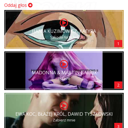
Oddaj głos
HANIA KUZIMOWICZ, KAEYRA
Szkoda na to łez
1
MADONNA & MARTIN GARRIX
Bizarre
2
EWA KOC, BŁAŻEJ KRÓL, DAWID TYSZKOWSKI
Zabierz mnie
3