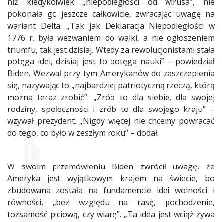
niż kiedykolwiek „niepodległości od wirusa”, nie
pokonała go jeszcze całkowicie, zwracając uwagę na
wariant Delta. „Tak jak Deklaracja Niepodległości w
1776 r. była wezwaniem do walki, a nie ogłoszeniem
triumfu, tak jest dzisiaj. Wtedy za rewolucjonistami stała
potęga idei, dzisiaj jest to potęga nauki” – powiedział
Biden. Wezwał przy tym Amerykanów do zaszczepienia
się, nazywając to „najbardziej patriotyczną rzeczą, którą
można teraz zrobić”. „Zrób to dla siebie, dla swojej
rodziny, społeczności i zrób to dla swojego kraju” –
wzywał prezydent. „Nigdy więcej nie chcemy powracać
do tego, co było w zeszłym roku” – dodał.
W swoim przemówieniu Biden zwrócił uwagę, że
Ameryka jest wyjątkowym krajem na świecie, bo
zbudowana została na fundamencie idei wolności i
równości, „bez względu na rasę, pochodzenie,
tożsamość płciową, czy wiarę”. „Ta idea jest wciąż żywa