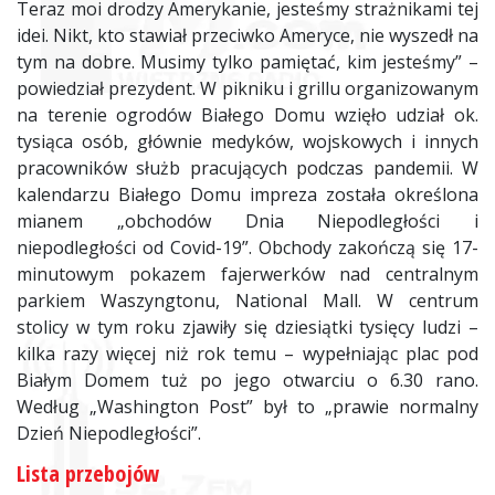
Teraz moi drodzy Amerykanie, jesteśmy strażnikami tej
idei. Nikt, kto stawiał przeciwko Ameryce, nie wyszedł na
tym na dobre. Musimy tylko pamiętać, kim jesteśmy” –
powiedział prezydent. W pikniku i grillu organizowanym
na terenie ogrodów Białego Domu wzięło udział ok.
tysiąca osób, głównie medyków, wojskowych i innych
pracowników służb pracujących podczas pandemii. W
kalendarzu Białego Domu impreza została określona
mianem „obchodów Dnia Niepodległości i
niepodległości od Covid-19”. Obchody zakończą się 17-
minutowym pokazem fajerwerków nad centralnym
parkiem Waszyngtonu, National Mall. W centrum
stolicy w tym roku zjawiły się dziesiątki tysięcy ludzi –
kilka razy więcej niż rok temu – wypełniając plac pod
Białym Domem tuż po jego otwarciu o 6.30 rano.
Według „Washington Post” był to „prawie normalny
Dzień Niepodległości”.
Lista przebojów