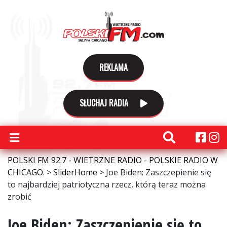
REKLAMA
SŁUCHAJ RADIA
POLSKI FM 92.7 - WIETRZNE RADIO - POLSKIE RADIO W
CHICAGO.
>
SliderHome
>
Joe Biden: Zaszczepienie się
to najbardziej patriotyczna rzecz, którą teraz można
zrobić
Joe Biden: Zaszczepienie się to