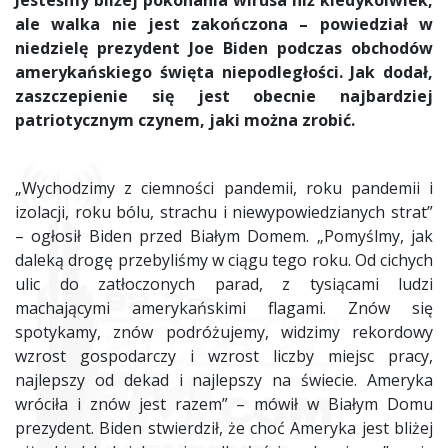
Jesteśmy bliżej pokonania wirusa niż kiedykolwiek,
ale walka nie jest zakończona – powiedział w
niedzielę prezydent Joe Biden podczas obchodów
amerykańskiego święta niepodległości. Jak dodał,
zaszczepienie się jest obecnie najbardziej
patriotycznym czynem, jaki można zrobić.
„Wychodzimy z ciemności pandemii, roku pandemii i
izolacji, roku bólu, strachu i niewypowiedzianych strat”
– ogłosił Biden przed Białym Domem. „Pomyślmy, jak
daleką drogę przebyliśmy w ciągu tego roku. Od cichych
ulic do zatłoczonych parad, z tysiącami ludzi
machającymi amerykańskimi flagami. Znów się
spotykamy, znów podróżujemy, widzimy rekordowy
wzrost gospodarczy i wzrost liczby miejsc pracy,
najlepszy od dekad i najlepszy na świecie. Ameryka
wróciła i znów jest razem” – mówił w Białym Domu
prezydent. Biden stwierdził, że choć Ameryka jest bliżej