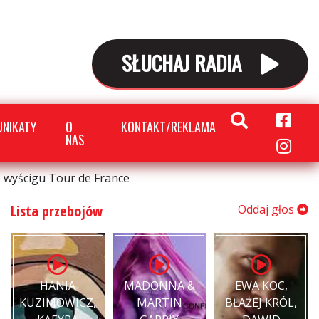
SŁUCHAJ RADIA
NIKATY
O
KONTAKT/REKLAMA
NAS
o wyścigu Tour de France
Lista przebojów
Oddaj głos
HANIA
MADONNA &
EWA KOC,
KUZIMOWICZ,
MARTIN
BŁAŻEJ KRÓL,