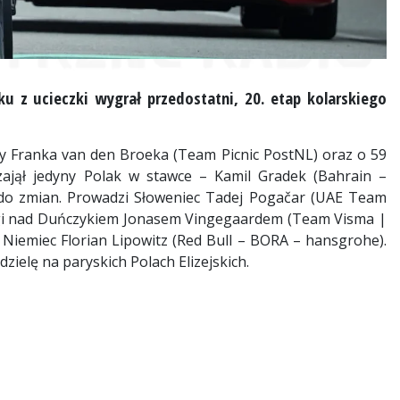
 z ucieczki wygrał przedostatni, 20. etap kolarskiego
y Franka van den Broeka (Team Picnic PostNL) oraz o 59
zajął jedyny Polak w stawce – Kamil Gradek (Bahrain –
ło do zmian. Prowadzi Słoweniec Tadej Pogačar (UAE Team
agi nad Duńczykiem Jonasem Vingegaardem (Team Visma |
i Niemiec Florian Lipowitz (Red Bull – BORA – hansgrohe).
dzielę na paryskich Polach Elizejskich.