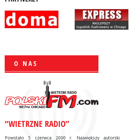
O NAS
Zbigniew Wojewnik:
Informacje Giełdowe
“WIETRZNE RADIO”
Powstało 5 czerwca 2000 r. Największy autorski