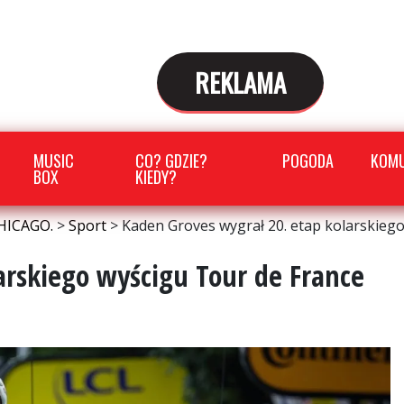
REKLAMA
MUSIC
CO? GDZIE?
POGODA
KOMU
BOX
KIEDY?
HICAGO.
>
Sport
>
Kaden Groves wygrał 20. etap kolarskieg
arskiego wyścigu Tour de France