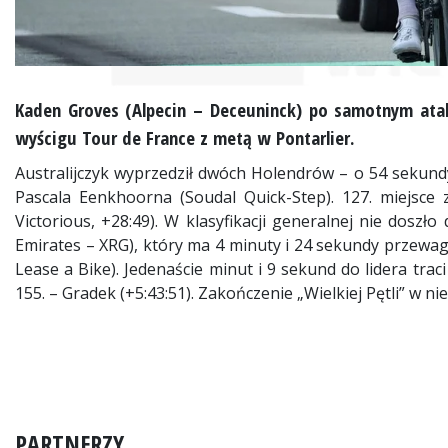
Kaden Groves (Alpecin – Deceuninck) po samotnym ataku
wyścigu Tour de France z metą w Pontarlier.
Australijczyk wyprzedził dwóch Holendrów – o 54 sekund
Pascala Eenkhoorna (Soudal Quick-Step). 127. miejsce 
Victorious, +28:49). W klasyfikacji generalnej nie dosz
Emirates – XRG), który ma 4 minuty i 24 sekundy przew
Lease a Bike). Jedenaście minut i 9 sekund do lidera trac
155. – Gradek (+5:43:51). Zakończenie „Wielkiej Pętli” w nie
PARTNERZY