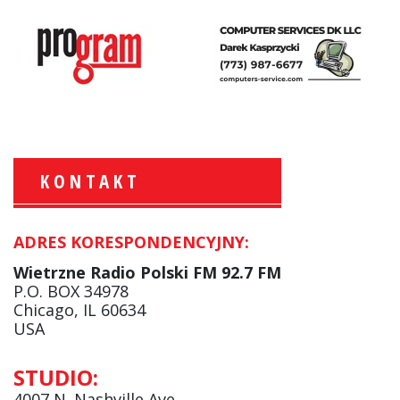
KONTAKT
ADRES KORESPONDENCYJNY:
Krzysztof Wawer:
Komentator
Wietrzne Radio Polski FM 92.7 FM
facebook
P.O. BOX 34978
Chicago, IL 60634
USA
Andrzej Wąsewicz:
STUDIO:
Komentator / Poranny Express
4007 N. Nashville Ave.