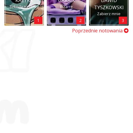
KAEYRA
GARRIX
DAWID
Szkoda na to łez
Bizarre
TYSZKOWSKI
Zabierz mnie
1
2
3
Poprzednie notowania