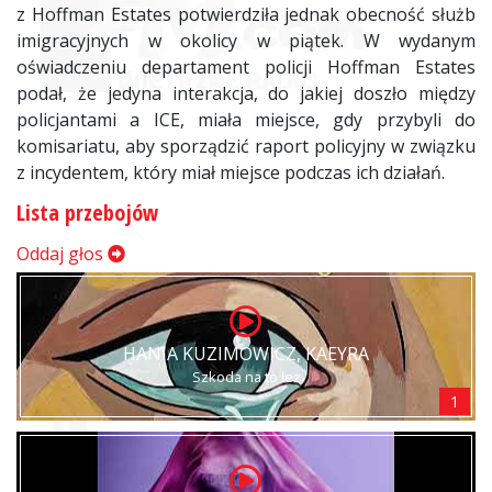
z Hoffman Estates potwierdziła jednak obecność służb
imigracyjnych w okolicy w piątek. W wydanym
oświadczeniu departament policji Hoffman Estates
podał, że jedyna interakcja, do jakiej doszło między
policjantami a ICE, miała miejsce, gdy przybyli do
komisariatu, aby sporządzić raport policyjny w związku
z incydentem, który miał miejsce podczas ich działań.
Lista przebojów
Oddaj głos
HANIA KUZIMOWICZ, KAEYRA
Szkoda na to łez
1