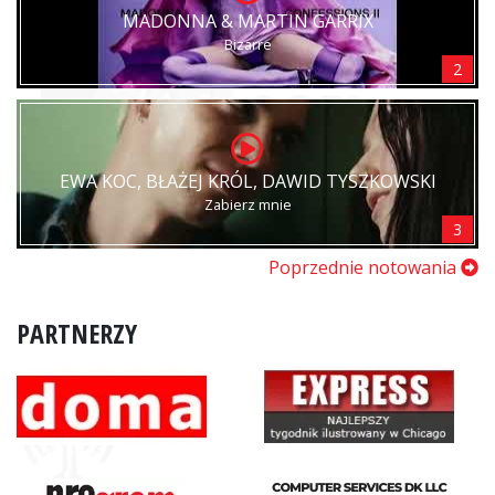
MADONNA & MARTIN GARRIX
Bizarre
2
EWA KOC, BŁAŻEJ KRÓL, DAWID TYSZKOWSKI
Zabierz mnie
3
Poprzednie notowania
PARTNERZY