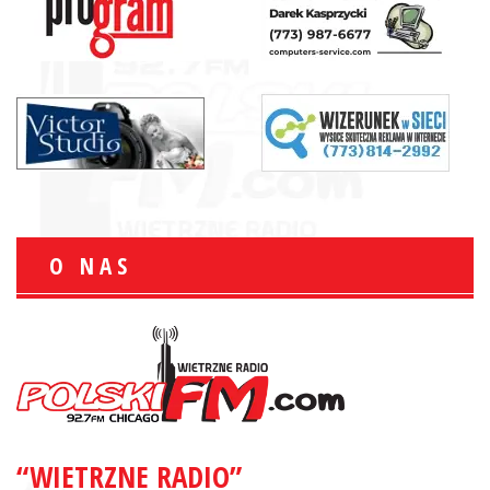
O NAS
“WIETRZNE RADIO”