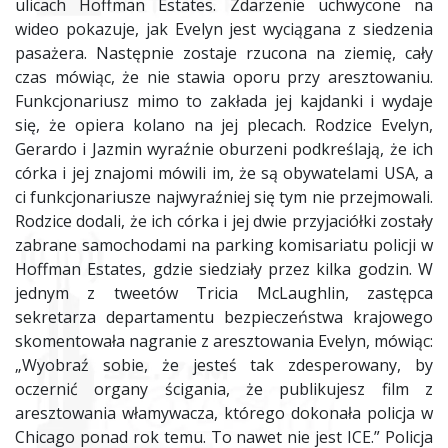
ulicach Hoffman Estates. Zdarzenie uchwycone na
wideo pokazuje, jak Evelyn jest wyciągana z siedzenia
pasażera. Następnie zostaje rzucona na ziemię, cały
czas mówiąc, że nie stawia oporu przy aresztowaniu.
Funkcjonariusz mimo to zakłada jej kajdanki i wydaje
się, że opiera kolano na jej plecach. Rodzice Evelyn,
Gerardo i Jazmin wyraźnie oburzeni podkreślają, że ich
córka i jej znajomi mówili im, że są obywatelami USA, a
ci funkcjonariusze najwyraźniej się tym nie przejmowali.
Rodzice dodali, że ich córka i jej dwie przyjaciółki zostały
zabrane samochodami na parking komisariatu policji w
Hoffman Estates, gdzie siedziały przez kilka godzin. W
jednym z tweetów Tricia McLaughlin, zastępca
sekretarza departamentu bezpieczeństwa krajowego
skomentowała nagranie z aresztowania Evelyn, mówiąc:
„Wyobraź sobie, że jesteś tak zdesperowany, by
oczernić organy ścigania, że publikujesz film z
aresztowania włamywacza, którego dokonała policja w
Chicago ponad rok temu. To nawet nie jest ICE.” Policja