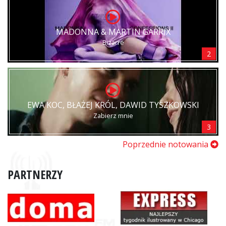
MADONNA & MARTIN GARRIX
Bizarre
2
EWA KOC, BŁAŻEJ KRÓL, DAWID TYSZKOWSKI
Zabierz mnie
3
Poprzednie notowania
PARTNERZY