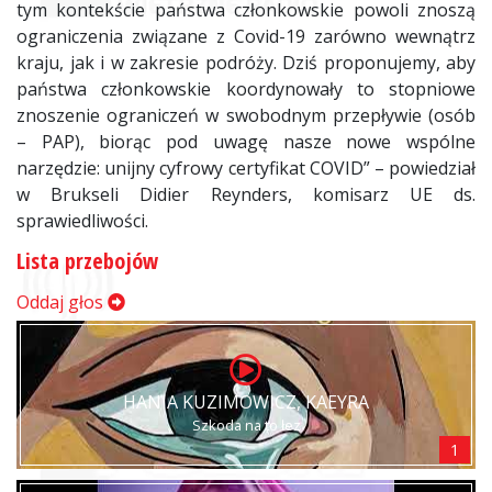
tym kontekście państwa członkowskie powoli znoszą
ograniczenia związane z Covid-19 zarówno wewnątrz
kraju, jak i w zakresie podróży. Dziś proponujemy, aby
państwa członkowskie koordynowały to stopniowe
znoszenie ograniczeń w swobodnym przepływie (osób
– PAP), biorąc pod uwagę nasze nowe wspólne
narzędzie: unijny cyfrowy certyfikat COVID” – powiedział
w Brukseli Didier Reynders, komisarz UE ds.
sprawiedliwości.
Lista przebojów
Oddaj głos
HANIA KUZIMOWICZ, KAEYRA
Szkoda na to łez
1