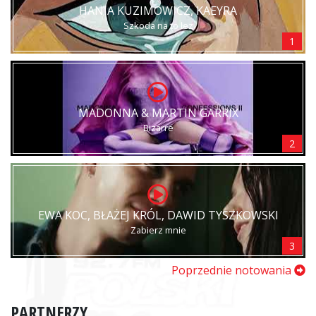
HANIA KUZIMOWICZ, KAEYRA
Szkoda na to łez
1
MADONNA & MARTIN GARRIX
Bizarre
2
EWA KOC, BŁAŻEJ KRÓL, DAWID TYSZKOWSKI
Zabierz mnie
3
Poprzednie notowania
PARTNERZY