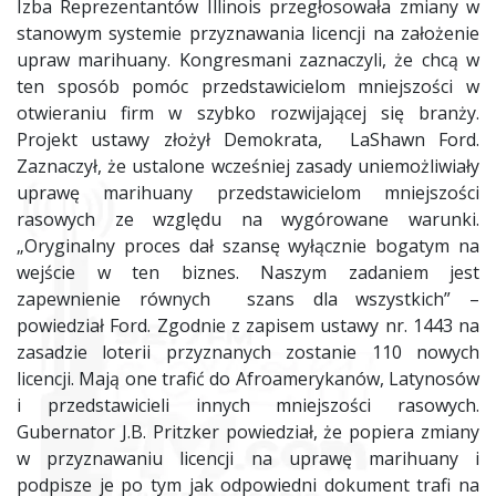
Izba Reprezentantów Illinois przegłosowała zmiany w
stanowym systemie przyznawania licencji na założenie
upraw marihuany. Kongresmani zaznaczyli, że chcą w
ten sposób pomóc przedstawicielom mniejszości w
otwieraniu firm w szybko rozwijającej się branży.
Projekt ustawy złożył Demokrata, LaShawn Ford.
Zaznaczył, że ustalone wcześniej zasady uniemożliwiały
uprawę marihuany przedstawicielom mniejszości
rasowych ze względu na wygórowane warunki.
„Oryginalny proces dał szansę wyłącznie bogatym na
wejście w ten biznes. Naszym zadaniem jest
zapewnienie równych szans dla wszystkich” –
powiedział Ford. Zgodnie z zapisem ustawy nr. 1443 na
zasadzie loterii przyznanych zostanie 110 nowych
licencji. Mają one trafić do Afroamerykanów, Latynosów
i przedstawicieli innych mniejszości rasowych.
Gubernator J.B. Pritzker powiedział, że popiera zmiany
w przyznawaniu licencji na uprawę marihuany i
podpisze je po tym jak odpowiedni dokument trafi na