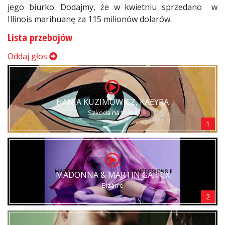
jego biurko. Dodajmy, że w kwietniu sprzedano w
Illinois marihuanę za 115 milionów dolarów.
Lista przebojów
Oddaj głos
HANIA KUZIMOWICZ, KAEYRA
Szkoda na to łez
1
MADONNA & MARTIN GARRIX
Bizarre
2