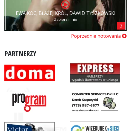
EWA KOC, BŁAŻEJ KRÓL, DAWID TYSZKOWSKI
Zabierz mnie
3
Poprzednie notowania
PARTNERZY