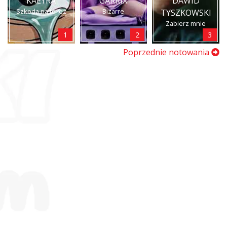
KAEYRA
GARRIX
DAWID
Szkoda na to łez
Bizarre
TYSZKOWSKI
Zabierz mnie
1
2
3
Poprzednie notowania