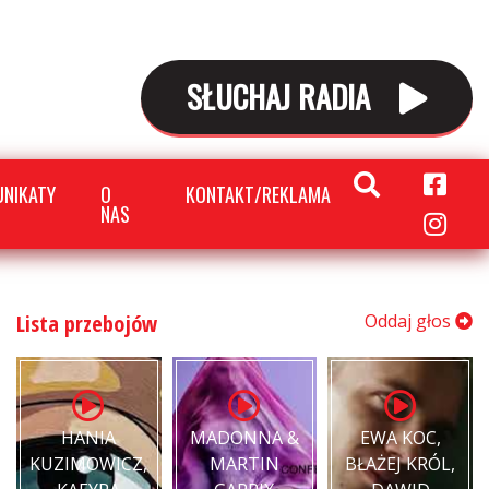
SŁUCHAJ RADIA
NIKATY
O
KONTAKT/REKLAMA
NAS
Lista przebojów
Oddaj głos
HANIA
MADONNA &
EWA KOC,
KUZIMOWICZ,
MARTIN
BŁAŻEJ KRÓL,