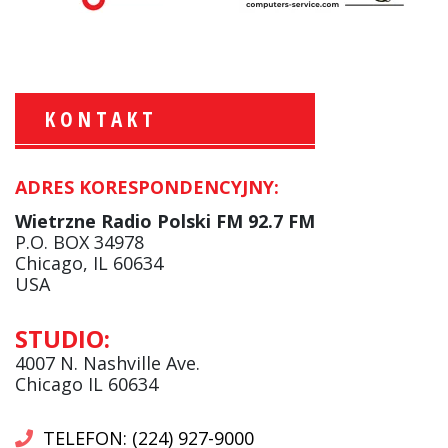
KONTAKT
ADRES KORESPONDENCYJNY:
Krzysztof Wawer:
Komentator
Wietrzne Radio Polski FM 92.7 FM
facebook
P.O. BOX 34978
Chicago, IL 60634
USA
Andrzej Wąsewicz:
STUDIO:
Komentator / Poranny Express
4007 N. Nashville Ave.
Chicago IL 60634
TELEFON: (224) 927-9000