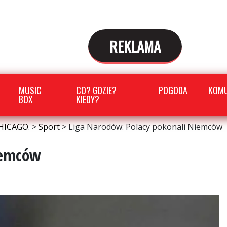
REKLAMA
MUSIC
CO? GDZIE?
POGODA
KOMU
BOX
KIEDY?
HICAGO.
>
Sport
>
Liga Narodów: Polacy pokonali Niemców
iemców