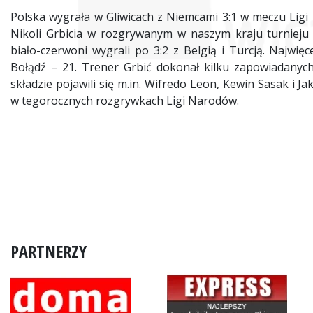
Polska wygrała w Gliwicach z Niemcami 3:1 w meczu Ligi
Nikoli Grbicia w rozgrywanym w naszym kraju turnieju 
biało-czerwoni wygrali po 3:2 z Belgią i Turcją. Najwię
Bołądź – 21. Trener Grbić dokonał kilku zapowiadany
składzie pojawili się m.in. Wifredo Leon, Kewin Sasak i J
w tegorocznych rozgrywkach Ligi Narodów.
PARTNERZY