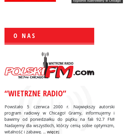
O NAS
Zbigniew Wojewnik:
Informacje Giełdowe
“WIETRZNE RADIO”
Powstało 5 czerwca 2000 r. Największy autorski
program radiowy w Chicago! Gramy, informujemy i
bawimy od poniedziałku do piątku na fali 92.7 FM!
Nadajemy dla wszystkich, którzy cenią sobie optymizm,
witalność i zabawę.
... więcej