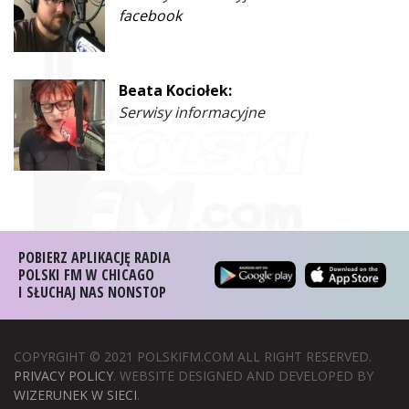
facebook
Beata Kociołek:
Serwisy informacyjne
POBIERZ APLIKACJĘ RADIA
POLSKI FM W CHICAGO
I SŁUCHAJ NAS NONSTOP
COPYRGIHT © 2021 POLSKIFM.COM ALL RIGHT RESERVED.
PRIVACY POLICY
. WEBSITE DESIGNED AND DEVELOPED BY
WIZERUNEK W SIECI
.