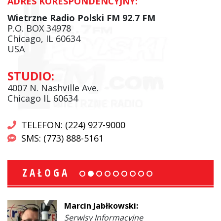
ADRES KORESPONDENCYJNY:
Wietrzne Radio Polski FM 92.7 FM
P.O. BOX 34978
Chicago, IL 60634
USA
STUDIO:
4007 N. Nashville Ave.
Chicago IL 60634
TELEFON: (224) 927-9000
SMS: (773) 888-5161
ZAŁOGA
Marcin Jabłkowski:
Serwisy Informacyjne