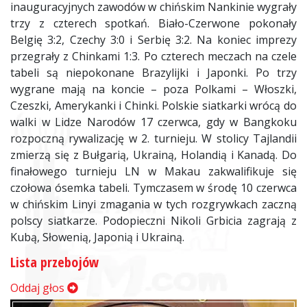
inauguracyjnych zawodów w chińskim Nankinie wygrały
trzy z czterech spotkań. Biało-Czerwone pokonały
Belgię 3:2, Czechy 3:0 i Serbię 3:2. Na koniec imprezy
przegrały z Chinkami 1:3. Po czterech meczach na czele
tabeli są niepokonane Brazylijki i Japonki. Po trzy
wygrane mają na koncie – poza Polkami – Włoszki,
Czeszki, Amerykanki i Chinki. Polskie siatkarki wrócą do
walki w Lidze Narodów 17 czerwca, gdy w Bangkoku
rozpoczną rywalizację w 2. turnieju. W stolicy Tajlandii
zmierzą się z Bułgarią, Ukrainą, Holandią i Kanadą. Do
finałowego turnieju LN w Makau zakwalifikuje się
czołowa ósemka tabeli. Tymczasem w środę 10 czerwca
w chińskim Linyi zmagania w tych rozgrywkach zaczną
polscy siatkarze. Podopieczni Nikoli Grbicia zagrają z
Kubą, Słowenią, Japonią i Ukrainą.
Lista przebojów
Oddaj głos