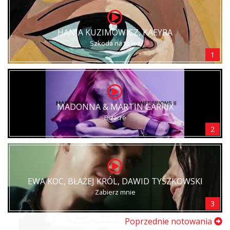
HANIA KUZIMOWICZ, KAEYRA
Szkoda na to łez
1
MADONNA & MARTIN GARRIX
Bizarre
2
EWA KOC, BŁAŻEJ KRÓL, DAWID TYSZKOWSKI
Zabierz mnie
3
Poprzednie notowania