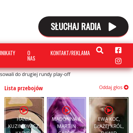
SŁUCHAJ RADIA
NIKATY
O
KONTAKT/REKLAMA
NAS
owali do drugiej rundy play-off
Lista przebojów
Oddaj głos
HANIA
MADONNA &
EWA KOC,
KUZIMOWICZ,
MARTIN
BŁAŻEJ KRÓL,