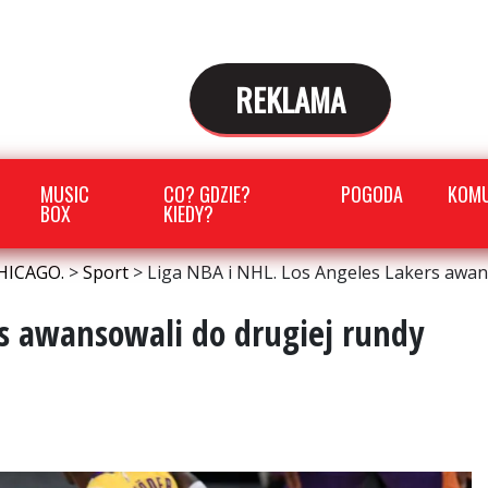
REKLAMA
MUSIC
CO? GDZIE?
POGODA
KOMU
BOX
KIEDY?
HICAGO.
>
Sport
>
Liga NBA i NHL. Los Angeles Lakers awans
rs awansowali do drugiej rundy