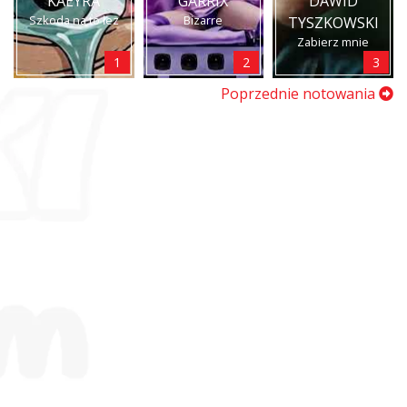
KAEYRA
GARRIX
DAWID
Szkoda na to łez
Bizarre
TYSZKOWSKI
Zabierz mnie
1
2
3
Poprzednie notowania