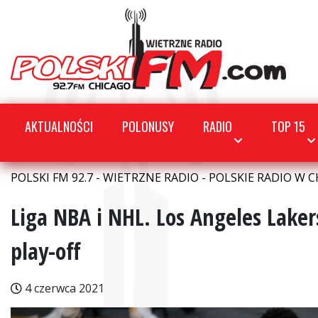
AKTUALNOŚCI
POLONUSY
RADIO
TOP 15
POLSKI FM 92.7 - WIETRZNE RADIO - POLSKIE RADIO W C
Liga NBA i NHL. Los Angeles Lake
play-off
4 czerwca 2021