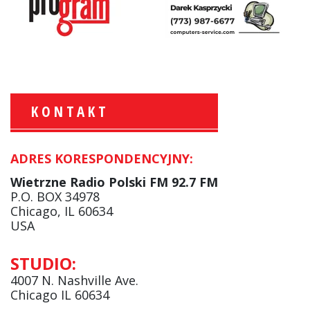
KONTAKT
ADRES KORESPONDENCYJNY:
Krzysztof Wawer:
Komentator
Wietrzne Radio Polski FM 92.7 FM
facebook
P.O. BOX 34978
Chicago, IL 60634
USA
Andrzej Wąsewicz:
STUDIO:
Komentator / Poranny Express
4007 N. Nashville Ave.
Chicago IL 60634