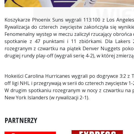
Koszykarze Phoenix Suns wygrali 113:100 z Los Angeles 
Rywalizacja do czterech zwycięstw zakończyła się wynik
Fenomenalny występ w meczu zaliczył rzucający obrońca 
spotkanie z 47 punktami i 11 zbiórkami. Dla Lakers
rozegranym z czwartku na piątek Denver Nuggets pokonal
drugiej rundy play-off (wygrali serię 4-2), w której zmierzą
Hokeiści Carolina Hurricanes wygrali po dogrywce 3:2 z 
off ligi NHL i przegrywają w serii do czterech zwycięstw 1-
W drugim spotkaniu rozegranym w nocy z czwartku na pi
New York Islanders (w rywalizacji 2-1).
PARTNERZY