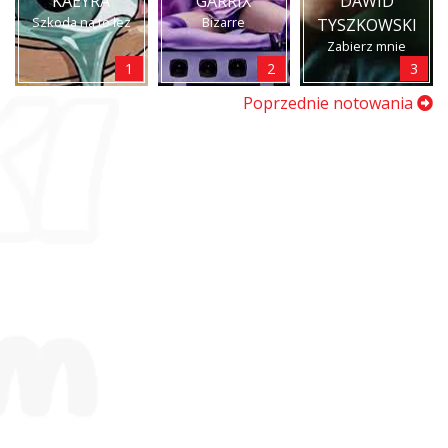
KAEYRA
GARRIX
DAWID
Szkoda na to łez
Bizarre
TYSZKOWSKI
Zabierz mnie
1
2
3
Poprzednie notowania