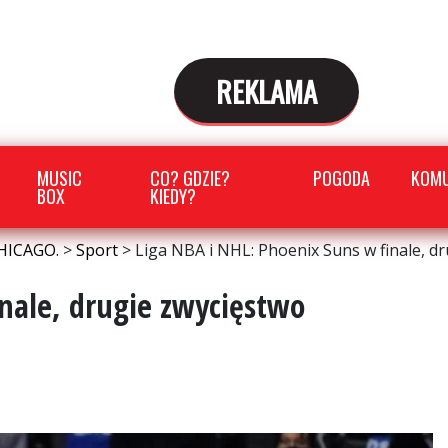
REKLAMA
MUSIC
CO? GDZIE?
POGODA
KOMU
BOX
KIEDY?
HICAGO.
>
Sport
>
Liga NBA i NHL: Phoenix Suns w finale, d
inale, drugie zwycięstwo