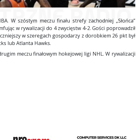
NBA. W szóstym meczu finału strefy zachodniej „Słońca”
fując w rywalizacji do 4 zwycięstw 4-2. Gości poprowadził
czniejszy w szeregach gospodarzy z dorobkiem 26 pkt był
cks lub Atlanta Hawks.
rugim meczu finałowym hokejowej ligi NHL. W rywalizacji