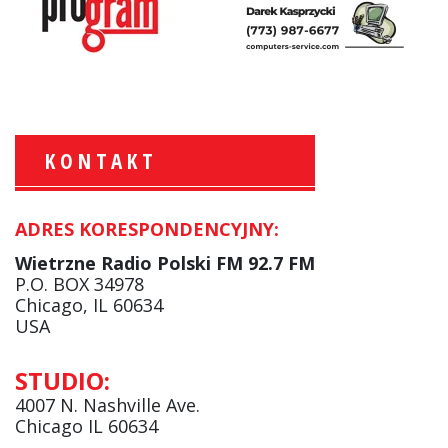
KONTAKT
ADRES KORESPONDENCYJNY:
Marcin Jabłkowski:
Serwisy Informacyjne
Wietrzne Radio Polski FM 92.7 FM
facebook
P.O. BOX 34978
Chicago, IL 60634
USA
Beata Kociołek:
STUDIO:
Serwisy informacyjne
4007 N. Nashville Ave.
Chicago IL 60634