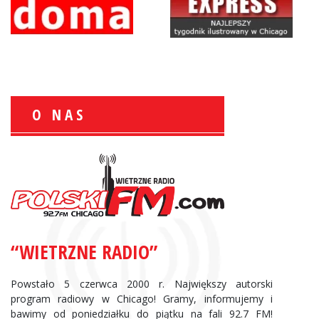
O NAS
Krzysztof Wawer:
Komentator
facebook
“WIETRZNE RADIO”
Andrzej Wąsewicz:
Komentator / Poranny Express
Powstało 5 czerwca 2000 r. Największy autorski
program radiowy w Chicago! Gramy, informujemy i
bawimy od poniedziałku do piątku na fali 92.7 FM!