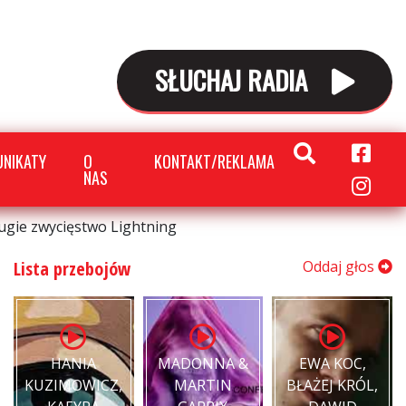
SŁUCHAJ RADIA
NIKATY
O
KONTAKT/REKLAMA
NAS
rugie zwycięstwo Lightning
Lista przebojów
Oddaj głos
HANIA
MADONNA &
EWA KOC,
KUZIMOWICZ,
MARTIN
BŁAŻEJ KRÓL,