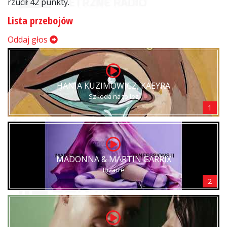
rzucił 42 punkty.
Lista przebojów
Oddaj głos
HANIA KUZIMOWICZ, KAEYRA
Szkoda na to łez
1
MADONNA & MARTIN GARRIX
Bizarre
2