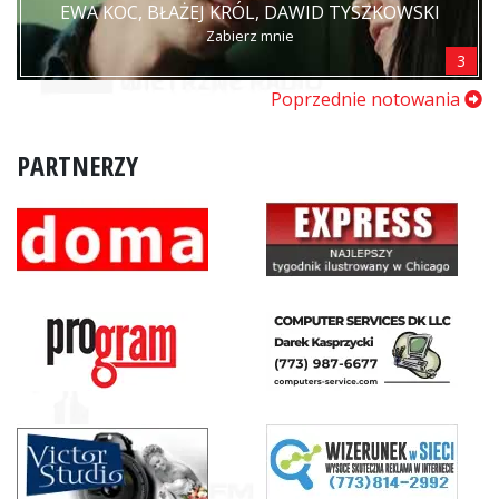
EWA KOC, BŁAŻEJ KRÓL, DAWID TYSZKOWSKI
Zabierz mnie
3
Poprzednie notowania
PARTNERZY