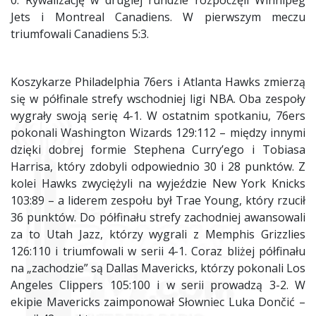
0. Rywalizację w drugiej rundzie rozpoczęli Winnipeg
Jets i Montreal Canadiens. W pierwszym meczu
triumfowali Canadiens 5:3.
Koszykarze Philadelphia 76ers i Atlanta Hawks zmierzą
się w półfinale strefy wschodniej ligi NBA. Oba zespoły
wygrały swoją serię 4-1. W ostatnim spotkaniu, 76ers
pokonali Washington Wizards 129:112 – między innymi
dzięki dobrej formie Stephena Curry’ego i Tobiasa
Harrisa, który zdobyli odpowiednio 30 i 28 punktów. Z
kolei Hawks zwyciężyli na wyjeździe New York Knicks
103:89 – a liderem zespołu był Trae Young, który rzucił
36 punktów. Do półfinału strefy zachodniej awansowali
za to Utah Jazz, którzy wygrali z Memphis Grizzlies
126:110 i triumfowali w serii 4-1. Coraz bliżej półfinału
na „zachodzie” są Dallas Mavericks, którzy pokonali Los
Angeles Clippers 105:100 i w serii prowadzą 3-2. W
ekipie Mavericks zaimponował Słowniec Luka Dončić –