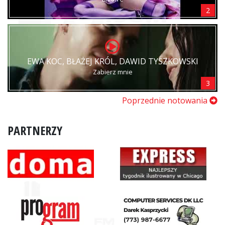
2
EWA KOC, BŁAŻEJ KRÓL, DAWID TYSZKOWSKI
Zabierz mnie
3
Poprzednie notowania
PARTNERZY