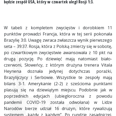
będzie zespół
USA
, który w czwartek uległ Rosji 1:3.
W tabeli z kompletem zwycięstw i dorobkiem 11
punktów prowadzi Francja, która w tej serii pokonała
Brazylię 3:0. Uwagę zwraca zwłaszcza wynik pierwszego
seta – 39:37. Rosja, która z Polską zmierzy się w sobotę,
po czwartkowym zwycięstwie awansowała z 10 pkt na
drugą pozycję. Po dziewięć mają natomiast biało-
czerwoni, Słoweńcy, z którym drużyna trenera Vitala
Heynena doznała jedynej dotychczas porażki,
Brazylijczycy i Serbowie. Wszystkie te zespoły mają
bilans 3-1. Amerykanie (2-2) z sześcioma punktami
plasują się na dziewiątym miejscu. Podobnie jak w
poprzednich edycjach (ubiegłoroczna z powodu
pandemii COVID-19 została odwołana) w Lidze
Narodów bierze udział 16 drużyn, które rywalizują
systemem „każdy z każdym”. Po rundzie zasadniczej,