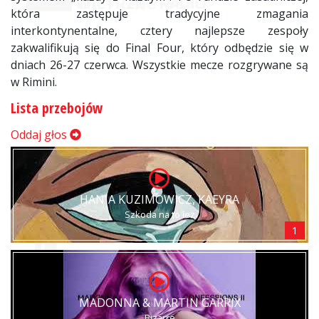
która zastępuje tradycyjne zmagania
interkontynentalne, cztery najlepsze zespoły
zakwalifikują się do Final Four, który odbędzie się w
dniach 26-27 czerwca. Wszystkie mecze rozgrywane są
w Rimini.
Lista przebojów
Oddaj głos
HANIA KUZIMOWICZ, KAEYRA
Szkoda na to łez
1
MADONNA & MARTIN GARRIX
Bizarre