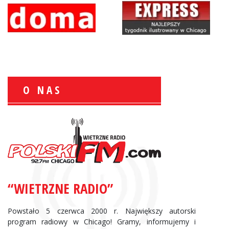
O NAS
Zbigniew Wojewnik:
Informacje Giełdowe
“WIETRZNE RADIO”
Powstało 5 czerwca 2000 r. Największy autorski
program radiowy w Chicago! Gramy, informujemy i