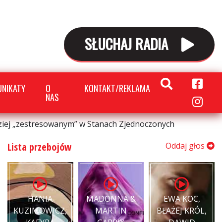
SŁUCHAJ RADIA
NIKATY
O
KONTAKT/REKLAMA
NAS
ziej „zestresowanym” w Stanach Zjednoczonych
Lista przebojów
Oddaj głos
HANIA
MADONNA &
EWA KOC,
KUZIMOWICZ,
MARTIN
BŁAŻEJ KRÓL,