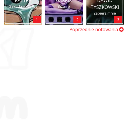
KAEYRA
GARRIX
DAWID
Szkoda na to łez
Bizarre
TYSZKOWSKI
Zabierz mnie
1
2
3
Poprzednie notowania