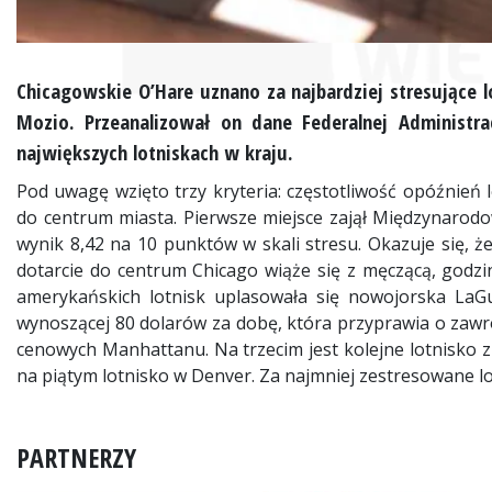
Chicagowskie O’Hare uznano za najbardziej stresujące 
Mozio. Przeanalizował on dane Federalnej Administra
największych lotniskach w kraju.
Pod uwagę wzięto trzy kryteria: częstotliwość opóźnień 
do centrum miasta. Pierwsze miejsce zajął Międzynarodo
wynik 8,42 na 10 punktów w skali stresu. Okazuje się, ż
dotarcie do centrum Chicago wiąże się z męczącą, godzi
amerykańskich lotnisk uplasowała się nowojorska LaG
wynoszącej 80 dolarów za dobę, która przyprawia o zawr
cenowych Manhattanu. Na trzecim jest kolejne lotnisko 
na piątym lotnisko w Denver. Za najmniej zestresowane l
PARTNERZY