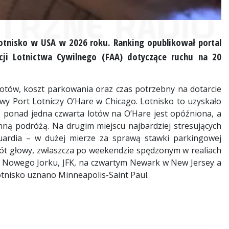
lotnisko w USA w 2026 roku. Ranking opublikował portal
cji Lotnictwa Cywilnego (FAA) dotyczące ruchu na 20
lotów, koszt parkowania oraz czas potrzebny na dotarcie
wy Port Lotniczy O’Hare w Chicago. Lotnisko to uzyskało
e ponad jedna czwarta lotów na O’Hare jest opóźniona, a
nną podróżą. Na drugim miejscu najbardziej stresujących
uardia – w dużej mierze za sprawą stawki parkingowej
ót głowy, zwłaszcza po weekendzie spędzonym w realiach
z Nowego Jorku, JFK, na czwartym Newark w New Jersey a
otnisko uznano Minneapolis-Saint Paul.