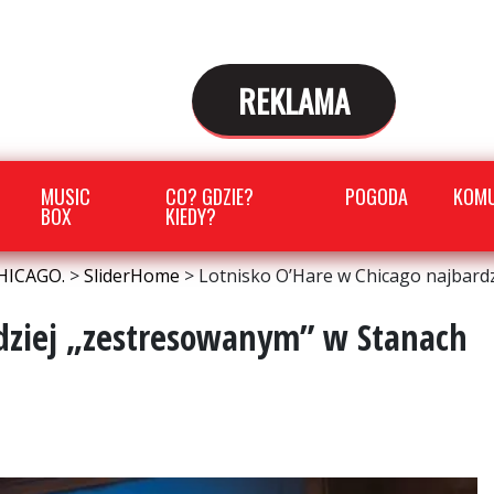
REKLAMA
MUSIC
CO? GDZIE?
POGODA
KOMU
BOX
KIEDY?
HICAGO.
>
SliderHome
>
Lotnisko O’Hare w Chicago najbard
rdziej „zestresowanym” w Stanach