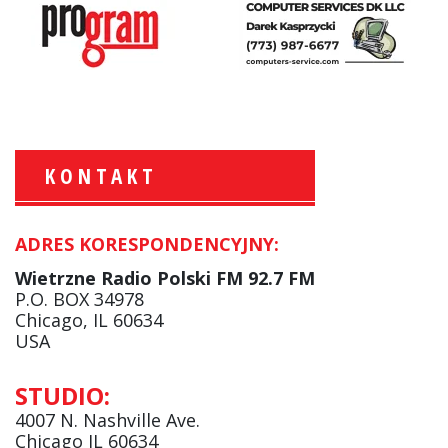
KONTAKT
ADRES KORESPONDENCYJNY:
Krzysztof Wawer:
Komentator
Wietrzne Radio Polski FM 92.7 FM
facebook
P.O. BOX 34978
Chicago, IL 60634
USA
Andrzej Wąsewicz:
STUDIO:
Komentator / Poranny Express
4007 N. Nashville Ave.
Chicago IL 60634