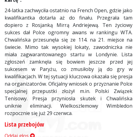
kartę”.
24-latka zachwyciła ostatnio na French Open, gdzie jako
kwalifikantka dotarła aż do finału. Przegrała tam
dopiero z Rosjanką Mirrą Andriejewą. Ten życiowy
sukces dał Polce ogromny awans w rankingu WTA.
Chwalińska przesunęła się ze 114. na 21. miejsce na
świecie. Mimo tak wysokiej lokaty, zawodniczka nie
miała zagwarantowanego startu w Londynie. Lista
zgłoszeń zamknęła się bowiem jeszcze przed jej
sukcesem w Paryżu, co zmusiłoby ją do gry w
kwalifikacjach. W tej sytuacji kluczowa okazała się presja
na organizatorów. Oficjalny wniosek o przyznanie Polce
specjalnej przepustki złożył m.in. Polski Związek
Tenisowy. Presja przyniosła skutek i Chwalińska
uniknie eliminacji. Wielkoszlemowy Wimbledon
rozpocznie się już 29 czerwca.
Lista przebojów
Oddaj głos