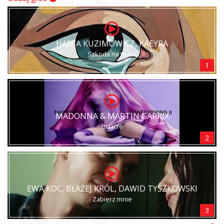
HANIA KUZIMOWICZ, KAEYRA
Szkoda na to łez
1
MADONNA & MARTIN GARRIX
Bizarre
2
EWA KOC, BŁAŻEJ KRÓL, DAWID TYSZKOWSKI
Zabierz mnie
3