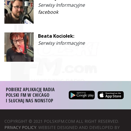
Serwisy Informacyjne
facebook
Beata Kociołek:
Serwisy informacyjne
POBIERZ APLIKACJĘ RADIA
POLSKI FM W CHICAGO
I SŁUCHAJ NAS NONSTOP
COPYRGIHT © 2021 POLSKIFM.COM ALL RIGHT RESERVED.
PRIVACY POLICY
. WEBSITE DESIGNED AND DEVELOPED BY