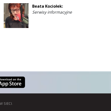
Beata Kociołek:
Serwisy informacyjne
W SIECI
.