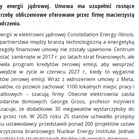
y energii jądrowej. Umowa ma uzupełnić rosnące
trzeby obliczeniowe oferowane przez firmę macierzystą
adczeniu.
gii w elektrowni jądrowej Constellation Energy Illinois.
artnerstwa między branżą technologiczną a energetyką
zczegóły finansowe umowy nie zostały ujawnione. Centrum
stać zamknięte w 2017 r. po latach strat finansowych, ale
anowiła program kredytów zerowej emisji, aby wesprzeć
jdzie w życie w czerwcu 2027 r., kiedy to wygaśnie
tów zerowej emisji. Wraz z wdrożeniem umowy z Meta,
atów, co pozwoli zachować 1100 lokalnych miejsc pracy i
tkowych – szacują firmy. Obecnie elektrownia zasila
darstw domowych. George Gross, profesor inżynierii
, szacuje, że dodatkowe 30 megawatów wystarczyłoby do
ów przez rok. W 2025 roku 25 stanów uchwaliło przepisy
ku ustawodawcy przedstawili ponad 200 projektów ustaw
rzyszenia branżowego Nuclear Energy Institute. Jednak
j nadzór tak strategicznych działów jak energia atomowa.