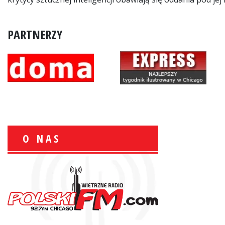
PARTNERZY
O NAS
Zbigniew Wojewnik:
Informacje Giełdowe