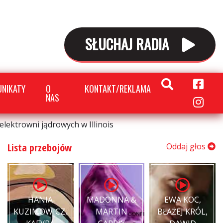
SŁUCHAJ RADIA
NIKATY
O
KONTAKT/REKLAMA
NAS
ektrowni jądrowych w Illinois
Lista przebojów
Oddaj głos
HANIA
MADONNA &
EWA KOC,
KUZIMOWICZ,
MARTIN
BŁAŻEJ KRÓL,