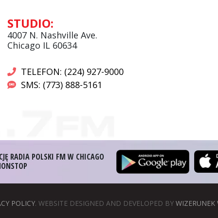
Andrzej Wąsewicz:
STUDIO:
Komentator / Poranny Express
4007 N. Nashville Ave.
Chicago IL 60634
TELEFON: (224) 927-9000
SMS: (773) 888-5161
CJĘ RADIA POLSKI FM W CHICAGO
 NONSTOP
ACY POLICY
. WEBSITE DESIGNED AND DEVELOPED BY
WIZERUNEK 