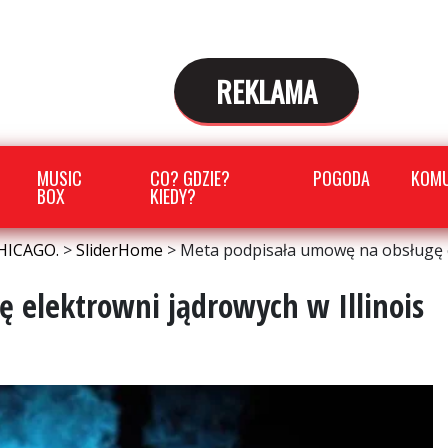
REKLAMA
MUSIC
CO? GDZIE?
POGODA
KOMU
BOX
KIEDY?
HICAGO.
>
SliderHome
>
Meta podpisała umowę na obsługę el
 elektrowni jądrowych w Illinois