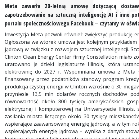
Meta zawarła 20-letnią umowę dotyczącą dostaw
zapotrzebowanie na sztuczną inteligencję AI i inne po
portalu społecznościowego Facebook – czytamy w oświ
Inwestycja Meta pozwoli również zwiększyć produkcję ener
Ogłoszona we wtorek umowa jest kolejnym przykładem p
jądrową w związku z rozwojem sztucznej inteligencji. S
Clinton Clean Energy Center firmy Constellation miało zo
uratowano je dzięki legislaturze Illinois, która ust
elektrownię do 2027 r. Wspomniana umowa z Meta we
finansowany przez podatników stanowy program kredy
produkcja czystej energii w Clinton wzrośnie o 30 megaw
przyniesie 13,5 mln dolarów rocznych dochodów poda
równowartość około 800 tysięcy amerykańskich gospo
elektrycznej i komputerowej na Uniwersytecie Illinois
zasilania miasta liczącego około 30 tysięcy mieszkańc
wspierające zaawansowaną energię jądrową, a w tym ro
wspierających energię jądrową – wynika z danych stowa
krytycy sztucznej inteligencji obawiają się oddania pod je