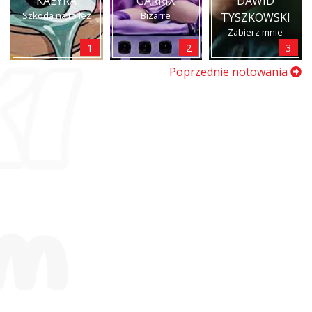
KAEYRA
GARRIX
DAWID
Szkoda na to łez
Bizarre
TYSZKOWSKI
Zabierz mnie
1
2
3
Poprzednie notowania