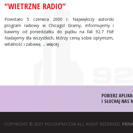
“WIETRZNE RADIO”
Powstało 5 czerwca 2000 r. Największy autorski
program radiowy w Chicago! Gramy, informujemy i
bawimy od poniedziałku do piątku na fali 92.7 FM!
Nadajemy dla wszystkich, którzy cenią sobie optymizm,
witalność i zabawę.
... więcej
POBIERZ APLIKA
I SŁUCHAJ NAS
COPYRGIHT © 2021 POLSKIFM.COM ALL RIGHT RESERVED.
PRIV