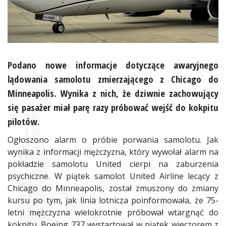
Podano nowe informacje dotyczące awaryjnego
lądowania samolotu zmierzającego z Chicago do
Minneapolis. Wynika z nich, że dziwnie zachowujący
się pasażer miał parę razy próbować wejść do kokpitu
pilotów.
Ogłoszono alarm o próbie porwania samolotu. Jak
wynika z informacji mężczyzna, który wywołał alarm na
pokładzie samolotu United cierpi na zaburzenia
psychiczne. W piątek samolot United Airline lecący z
Chicago do Minneapolis, został zmuszony do zmiany
kursu po tym, jak linia lotnicza poinformowała, że 75-
letni mężczyzna wielokrotnie próbował wtargnąć do
kokpitu. Boeing 737 wystartował w piątek wieczorem z