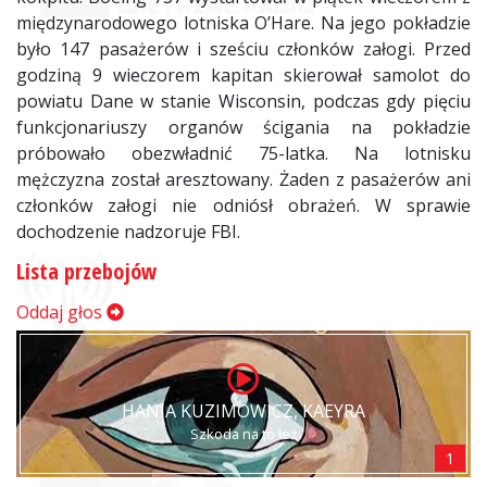
międzynarodowego lotniska O’Hare. Na jego pokładzie
było 147 pasażerów i sześciu członków załogi. Przed
godziną 9 wieczorem kapitan skierował samolot do
powiatu Dane w stanie Wisconsin, podczas gdy pięciu
funkcjonariuszy organów ścigania na pokładzie
próbowało obezwładnić 75-latka. Na lotnisku
mężczyzna został aresztowany. Żaden z pasażerów ani
członków załogi nie odniósł obrażeń. W sprawie
dochodzenie nadzoruje FBI.
Lista przebojów
Oddaj głos
HANIA KUZIMOWICZ, KAEYRA
Szkoda na to łez
1