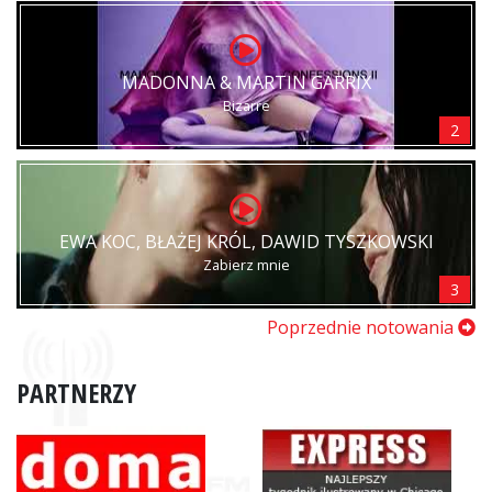
MADONNA & MARTIN GARRIX
Bizarre
2
EWA KOC, BŁAŻEJ KRÓL, DAWID TYSZKOWSKI
Zabierz mnie
3
Poprzednie notowania
PARTNERZY