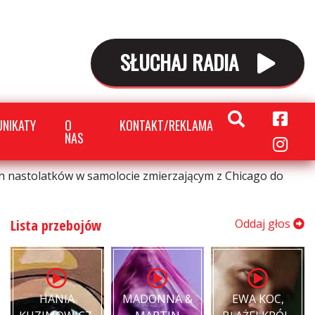
SŁUCHAJ RADIA
NIKATY
O
KONTAKT/REKLAMA
NAS
 nastolatków w samolocie zmierzającym z Chicago do
Lista przebojów
Oddaj głos
HANIA
MADONNA &
EWA KOC,