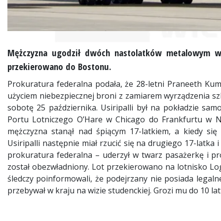
Mężczyzna ugodził dwóch nastolatków metalowym wi
przekierowano do Bostonu.
Prokuratura federalna podała, że 28-letni Praneeth Kumar
użyciem niebezpiecznej broni z zamiarem wyrządzenia s
sobotę 25 października. Usiripalli był na pokładzie sa
Portu Lotniczego O’Hare w Chicago do Frankfurtu w Nie
mężczyzna stanął nad śpiącym 17-latkiem, a kiedy się
Usiripalli następnie miał rzucić się na drugiego 17-latka
prokuratura federalna – uderzył w twarz pasażerkę i p
został obezwładniony. Lot przekierowano na lotnisko Loga
śledczy poinformowali, że podejrzany nie posiada legal
przebywał w kraju na wizie studenckiej. Grozi mu do 10 la