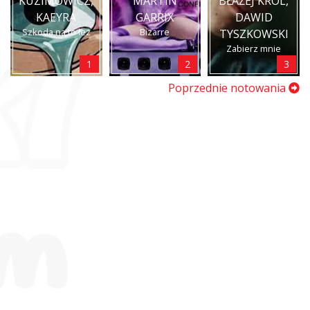
KUZIMOWICZ,
MARTIN
BŁAŻEJ KRÓL,
KAEYRA
GARRIX
DAWID
Szkoda na to łez
Bizarre
TYSZKOWSKI
Zabierz mnie
1
2
3
Poprzednie notowania