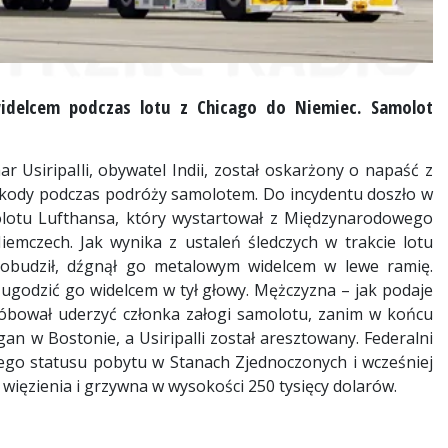
delcem podczas lotu z Chicago do Niemiec. Samolot
 Usiripalli, obywatel Indii, został oskarżony o napaść z
zkody podczas podróży samolotem. Do incydentu doszło w
molotu Lufthansa, który wystartował z Międzynarodowego
mczech. Jak wynika z ustaleń śledczych w trakcie lotu
 obudził, dźgnął go metalowym widelcem w lewe ramię.
 i ugodzić go widelcem w tył głowy. Mężczyzna – jak podaje
róbował uderzyć członka załogi samolotu, zanim w końcu
n w Bostonie, a Usiripalli został aresztowany. Federalni
nego statusu pobytu w Stanach Zjednoczonych i wcześniej
t więzienia i grzywna w wysokości 250 tysięcy dolarów.