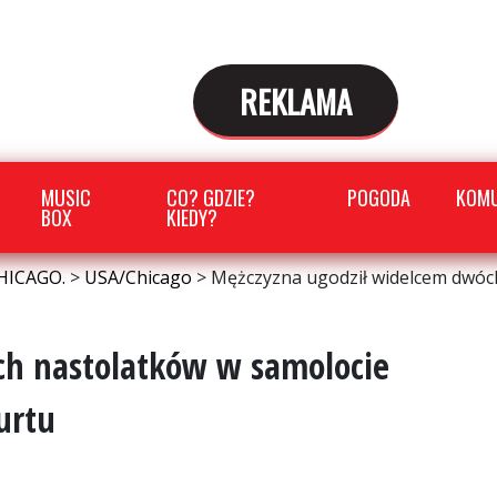
REKLAMA
MUSIC
CO? GDZIE?
POGODA
KOMU
BOX
KIEDY?
HICAGO.
>
USA/Chicago
>
Mężczyzna ugodził widelcem dwóch
ch nastolatków w samolocie
urtu