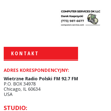
KONTAKT
ADRES KORESPONDENCYJNY:
Krzysztof Wawer:
Komentator
Wietrzne Radio Polski FM 92.7 FM
facebook
P.O. BOX 34978
Chicago, IL 60634
USA
Andrzej Wąsewicz:
STUDIO:
Komentator / Poranny Express