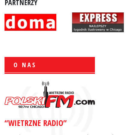
PARTNERZY
O NAS
Zbigniew Wojewnik:
Informacje Giełdowe
“WIETRZNE RADIO”