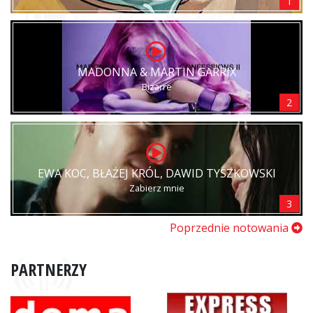
1
MADONNA & MARTIN GARRIX
Bizarre
2
EWA KOC, BŁAŻEJ KRÓL, DAWID TYSZKOWSKI
Zabierz mnie
3
Poprzednie notowania
PARTNERZY