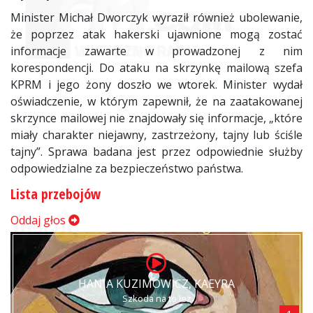
Minister Michał Dworczyk wyraził również ubolewanie,
że poprzez atak hakerski ujawnione mogą zostać
informacje zawarte w prowadzonej z nim
korespondencji. Do ataku na skrzynkę mailową szefa
KPRM i jego żony doszło we wtorek. Minister wydał
oświadczenie, w którym zapewnił, że na zaatakowanej
skrzynce mailowej nie znajdowały się informacje, „które
miały charakter niejawny, zastrzeżony, tajny lub ściśle
tajny”. Sprawa badana jest przez odpowiednie służby
odpowiedzialne za bezpieczeństwo państwa.
Lista przebojów
Oddaj głos
HANIA KUZIMOWICZ, KAEYRA
Szkoda na to łez