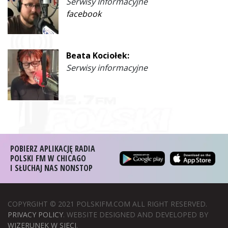
Serwisy Informacyjne
facebook
Beata Kociołek:
Serwisy informacyjne
POBIERZ APLIKACJĘ RADIA
POLSKI FM W CHICAGO
I SŁUCHAJ NAS NONSTOP
COPYRGIHT © 2021 POLSKIFM.COM ALL RIGHT RESERVED.
PRIVACY POLICY
. WEBSITE DESIGNED AND DEVELOPED BY
WIZERUNEK W SIECI
.