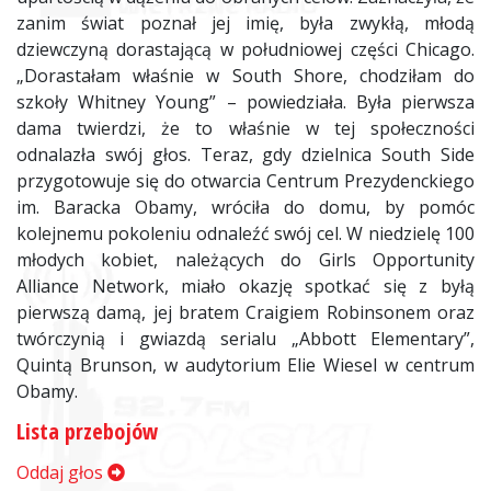
zanim świat poznał jej imię, była zwykłą, młodą
dziewczyną dorastającą w południowej części Chicago.
„Dorastałam właśnie w South Shore, chodziłam do
szkoły Whitney Young” – powiedziała. Była pierwsza
dama twierdzi, że to właśnie w tej społeczności
odnalazła swój głos. Teraz, gdy dzielnica South Side
przygotowuje się do otwarcia Centrum Prezydenckiego
im. Baracka Obamy, wróciła do domu, by pomóc
kolejnemu pokoleniu odnaleźć swój cel. W niedzielę 100
młodych kobiet, należących do Girls Opportunity
Alliance Network, miało okazję spotkać się z byłą
pierwszą damą, jej bratem Craigiem Robinsonem oraz
twórczynią i gwiazdą serialu „Abbott Elementary”,
Quintą Brunson, w audytorium Elie Wiesel w centrum
Obamy.
Lista przebojów
Oddaj głos