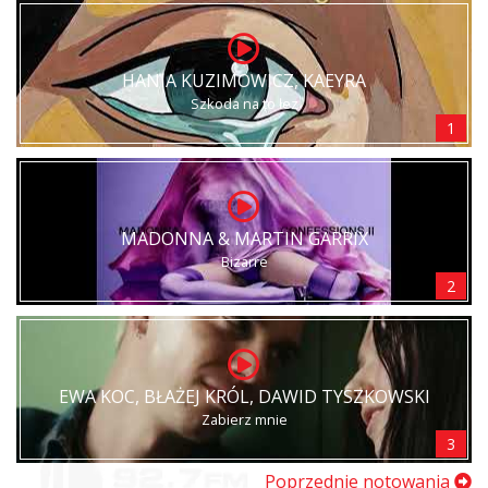
HANIA KUZIMOWICZ, KAEYRA
Szkoda na to łez
1
MADONNA & MARTIN GARRIX
Bizarre
2
EWA KOC, BŁAŻEJ KRÓL, DAWID TYSZKOWSKI
Zabierz mnie
3
Poprzednie notowania