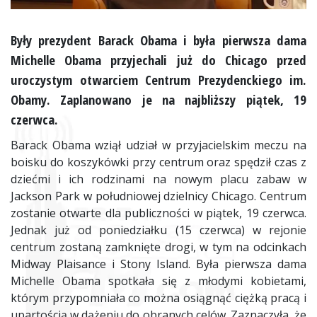
Były prezydent Barack Obama i była pierwsza dama
Michelle Obama przyjechali już do Chicago przed
uroczystym otwarciem Centrum Prezydenckiego im.
Obamy. Zaplanowano je na najbliższy piątek, 19
czerwca.
Barack Obama wziął udział w przyjacielskim meczu na
boisku do koszykówki przy centrum oraz spędził czas z
dziećmi i ich rodzinami na nowym placu zabaw w
Jackson Park w południowej dzielnicy Chicago. Centrum
zostanie otwarte dla publiczności w piątek, 19 czerwca.
Jednak już od poniedziałku (15 czerwca) w rejonie
centrum zostaną zamknięte drogi, w tym na odcinkach
Midway Plaisance i Stony Island. Była pierwsza dama
Michelle Obama spotkała się z młodymi kobietami,
którym przypomniała co można osiągnąć ciężką pracą i
upartością w dążeniu do obranych celów. Zaznaczyła, że