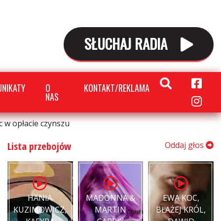
SŁUCHAJ RADIA
NIKATY
O
KONTAKT/REKLAMA
NAS
c w opłacie czynszu
Lista przebojów
Oddaj głos
HANIA
MADONNA &
EWA KOC,
KUZIMOWICZ,
MARTIN
BŁAŻEJ KRÓL,