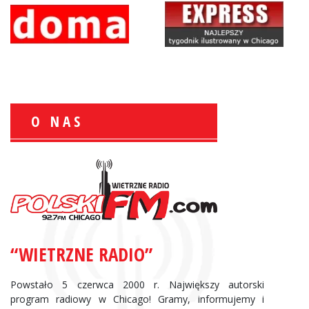
O NAS
Zbigniew Wojewnik:
Informacje Giełdowe
“WIETRZNE RADIO”
Powstało 5 czerwca 2000 r. Największy autorski
program radiowy w Chicago! Gramy, informujemy i