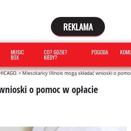
REKLAMA
MUSIC
CO? GDZIE?
POGODA
KOMU
BOX
KIEDY?
HICAGO.
>
Mieszkańcy Illinois mogą składać wnioski o pomo
 wnioski o pomoc w opłacie