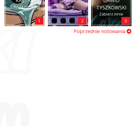
KAEYRA
GARRIX
DAWID
Szkoda na to łez
Bizarre
TYSZKOWSKI
Zabierz mnie
1
2
3
Poprzednie notowania