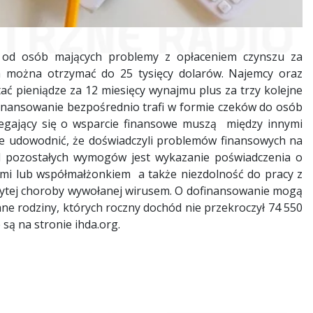
ie od osób mających problemy z opłaceniem czynszu za
m można otrzymać do 25 tysięcy dolarów. Najemcy oraz
ać pieniądze za 12 miesięcy wynajmu plus za trzy kolejne
finansowanie bezpośrednio trafi w formie czeków do osób
biegający się o wsparcie finansowe muszą między innymi
kże udowodnić, że doświadczyli problemów finansowych na
ód pozostałych wymogów jest wykazanie poświadczenia o
ćmi lub współmałżonkiem a także niezdolność do pracy z
ytej choroby wywołanej wirusem. O dofinansowanie mogą
ne rodziny, których roczny dochód nie przekroczył 74 550
są na stronie ihda.org.