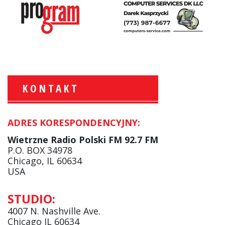
KONTAKT
ADRES KORESPONDENCYJNY:
Krzysztof Wawer:
Komentator
Wietrzne Radio Polski FM 92.7 FM
facebook
P.O. BOX 34978
Chicago, IL 60634
USA
Andrzej Wąsewicz:
STUDIO:
Komentator / Poranny Express
4007 N. Nashville Ave.
Chicago IL 60634