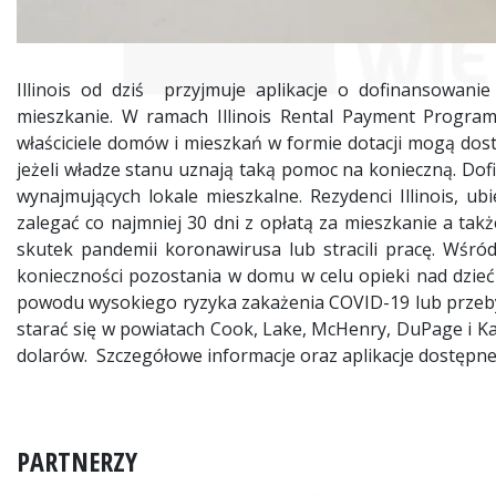
Illinois od dziś przyjmuje aplikacje o dofinansowan
mieszkanie. W ramach Illinois Rental Payment Progra
właściciele domów i mieszkań w formie dotacji mogą dost
jeżeli władze stanu uznają taką pomoc na konieczną. Do
wynajmujących lokale mieszkalne. Rezydenci Illinois, u
zalegać co najmniej 30 dni z opłatą za mieszkanie a ta
skutek pandemii koronawirusa lub stracili pracę. Wśr
konieczności pozostania w domu w celu opieki nad dzie
powodu wysokiego ryzyka zakażenia COVID-19 lub przeb
starać się w powiatach Cook, Lake, McHenry, DuPage i Ka
dolarów. Szczegółowe informacje oraz aplikacje dostępne 
PARTNERZY