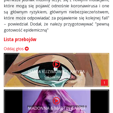
które mogą się pojawić odnośnie koronawirusa i one
są głównym ryzykiem, głównym niebezpieczeństwem,
które może odpowiadać za pojawienie się kolejnej fali"
– powiedział. Dodał, że należy przygotowywać "pewną
gotowość epidemiczną"
Lista przebojów
Oddaj głos
HANIA KUZIMOWICZ, KAEYRA
Szkoda na to łez
1
MADONNA & MARTIN GARRIX