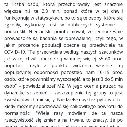
ta liczba osób, która przechorowały jest znacznie
większa niż te 2,8 mln, ponad które w tej chwili
funkcjonują w statystykach, bo to są te osoby, które się
zgłosiły, wykonały test w publicznych systemie" –
podkreślił. Niedzielski poinformował, że jednocześnie
prowadzone są badania seroprewalencji, czyli tego, w
jakim procencie populacji obecne są przeciwciała na
COVID-19. "Te przeciwciała według naszych szacunków
już w tej chwili obecne są w mniej więcej 55-60 proc.
populacji, czyli z punktu widzenia właśnie tej
populacyjnej odporności pozostało nam 10-15 proc.
osób, które powinniśmy wyszczepić, a to jest 3 do 5 mln
osób" – powiedział szef MZ. W jego ocenie patrząc na
dynamikę szczepień – zaszczepienie tej grupy to jest
kwestia dwóch miesięcy. Niedzielski był też pytany o to,
kiedy możemy spodziewać się całkowitego powrotu do
normalności. "Wiele razy mówiłem, że ta nasza
rzeczywistość się zmienia na trwałe, to znaczy, że po
pierwsze jednak musimy liczyć się z nowymi mutacjami,