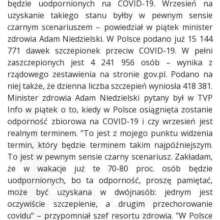
będzie uodpornionych na COVID-19. Wrzesień na
uzyskanie takiego stanu byłby w pewnym sensie
czarnym scenariuszem – powiedział w piątek minister
zdrowia Adam Niedzielski. W Polsce podano już 15 144
771 dawek szczepionek przeciw COVID-19. W pełni
zaszczepionych jest 4 241 956 osób – wynika z
rządowego zestawienia na stronie gov.pl. Podano na
niej także, że dzienna liczba szczepień wyniosła 418 381.
Minister zdrowia Adam Niedzielski pytany był w TVP
Info w piątek o to, kiedy w Polsce osiągnięta zostanie
odporność zbiorowa na COVID-19 i czy wrzesień jest
realnym terminem. "To jest z mojego punktu widzenia
termin, który będzie terminem takim najpóźniejszym.
To jest w pewnym sensie czarny scenariusz. Zakładam,
że w wakacje już te 70-80 proc. osób będzie
uodpornionych, bo ta odporność, proszę pamiętać,
może być uzyskana w dwójnasób: jednym jest
oczywiście szczepienie, a drugim przechorowanie
covidu" – przypomniał szef resortu zdrowia. "W Polsce