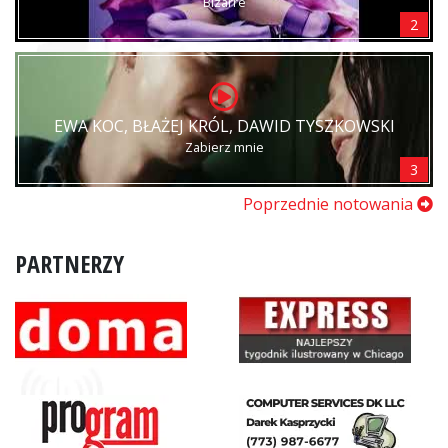
Bizarre
2
EWA KOC, BŁAŻEJ KRÓL, DAWID TYSZKOWSKI
Zabierz mnie
3
Poprzednie notowania
PARTNERZY