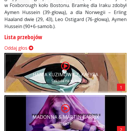
w Foxborough koło Bostonu. Bramkę dla Iraku zdobył
Aymen Hussein (39-głową), a dla Norwegii – Erling
Haaland dwie (29, 43), Leo Ostigard (76-głową), Aymen
Hussein (90+6-samob.).
Lista przebojów
Oddaj głos
HANIA KUZIMOWICZ, KAEYRA
Szkoda na to łez
1
MADONNA & MARTIN GARRIX
Bizarre
2