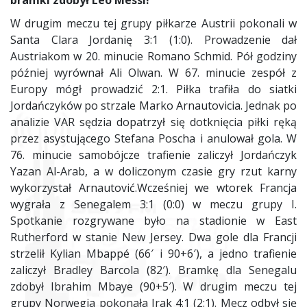
bramki zdobył Leo Messi!
W drugim meczu tej grupy piłkarze Austrii pokonali w
Santa Clara Jordanię 3:1 (1:0). Prowadzenie dał
Austriakom w 20. minucie Romano Schmid. Pół godziny
później wyrównał Ali Olwan. W 67. minucie zespół z
Europy mógł prowadzić 2:1. Piłka trafiła do siatki
Jordańczyków po strzale Marko Arnautovicia. Jednak po
analizie VAR sędzia dopatrzył się dotknięcia piłki ręką
przez asystującego Stefana Poscha i anulował gola. W
76. minucie samobójcze trafienie zaliczył Jordańczyk
Yazan Al-Arab, a w doliczonym czasie gry rzut karny
wykorzystał Arnautović.Wcześniej we wtorek Francja
wygrała z Senegalem 3:1 (0:0) w meczu grupy I.
Spotkanie rozgrywane było na stadionie w East
Rutherford w stanie New Jersey. Dwa gole dla Francji
strzelił Kylian Mbappé (66′ i 90+6′), a jedno trafienie
zaliczył Bradley Barcola (82′). Bramkę dla Senegalu
zdobył Ibrahim Mbaye (90+5′). W drugim meczu tej
grupy Norwegia pokonała Irak 4:1 (2:1). Mecz odbył się