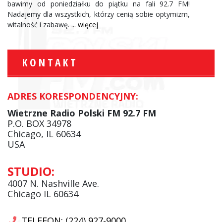
bawimy od poniedziałku do piątku na fali 92.7 FM!
Nadajemy dla wszystkich, którzy cenią sobie optymizm,
witalność i zabawę.
... więcej
KONTAKT
ADRES KORESPONDENCYJNY:
Wietrzne Radio Polski FM 92.7 FM
P.O. BOX 34978
Chicago, IL 60634
USA
STUDIO:
4007 N. Nashville Ave.
Chicago IL 60634
TELEFON: (224) 927-9000