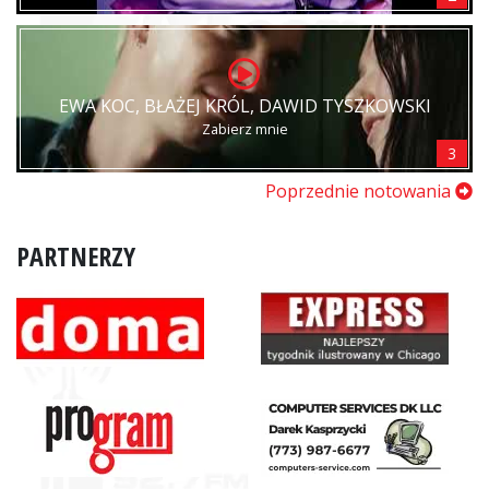
EWA KOC, BŁAŻEJ KRÓL, DAWID TYSZKOWSKI
Zabierz mnie
3
Poprzednie notowania
PARTNERZY