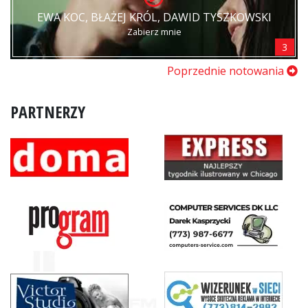
EWA KOC, BŁAŻEJ KRÓL, DAWID TYSZKOWSKI
Zabierz mnie
3
Poprzednie notowania
PARTNERZY