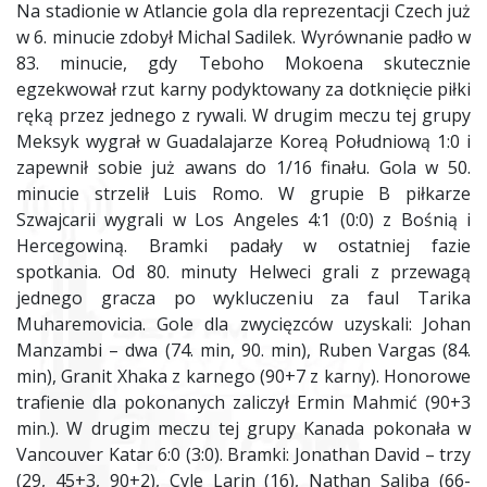
Na stadionie w Atlancie gola dla reprezentacji Czech już
w 6. minucie zdobył Michal Sadilek. Wyrównanie padło w
83. minucie, gdy Teboho Mokoena skutecznie
egzekwował rzut karny podyktowany za dotknięcie piłki
ręką przez jednego z rywali. W drugim meczu tej grupy
Meksyk wygrał w Guadalajarze Koreą Południową 1:0 i
zapewnił sobie już awans do 1/16 finału. Gola w 50.
minucie strzelił Luis Romo. W grupie B piłkarze
Szwajcarii wygrali w Los Angeles 4:1 (0:0) z Bośnią i
Hercegowiną. Bramki padały w ostatniej fazie
spotkania. Od 80. minuty Helweci grali z przewagą
jednego gracza po wykluczeniu za faul Tarika
Muharemovicia. Gole dla zwycięzców uzyskali: Johan
Manzambi – dwa (74. min, 90. min), Ruben Vargas (84.
min), Granit Xhaka z karnego (90+7 z karny). Honorowe
trafienie dla pokonanych zaliczył Ermin Mahmić (90+3
min.). W drugim meczu tej grupy Kanada pokonała w
Vancouver Katar 6:0 (3:0). Bramki: Jonathan David – trzy
(29, 45+3, 90+2), Cyle Larin (16), Nathan Saliba (66-