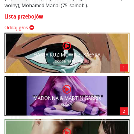
wolny), Mohamed Manai (75-samob.).
Lista przebojów
Oddaj głos
HANIA KUZIMOWICZ, KAEYRA
Szkoda na to łez
1
MADONNA & MARTIN GARRIX
Bizarre
2