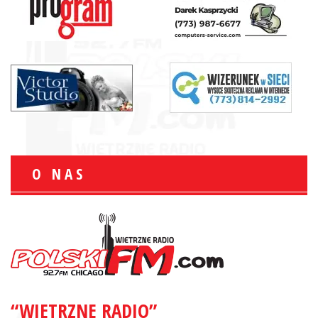
O NAS
“WIETRZNE RADIO”