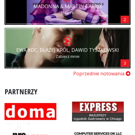
MADONNA & MARTIN GARRIX
Bizarre
2
EWA KOC, BŁAŻEJ KRÓL, DAWID TYSZKOWSKI
Zabierz mnie
3
Poprzednie notowania
PARTNERZY