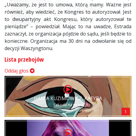
„Uważamy, że jest to umowa, którą mamy. Ważne jest
również, aby wiedzieć, że Kongres to autoryzował. Jest
to dwupartyjny akt Kongresu, który autoryzował te
pieniądze” – powiedział. Mając to na uwadze, Estrada
zaznaczył, że organizacja pójdzie do sądu, jeśli będzie to
konieczne. Organizacja ma 30 dni na odwołanie się od
decyzji Waszyngtonu.
Lista przebojów
Oddaj głos
HANIA KUZIMOWICZ, KAEYRA
Szkoda na to łez
1