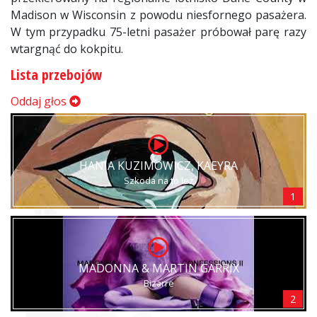
Madison w Wisconsin z powodu niesfornego pasażera.
W tym przypadku 75-letni pasażer próbował parę razy
wtargnąć do kokpitu.
Lista przebojów
Oddaj głos
HANIA KUZIMOWICZ, KAEYRA
Szkoda na to łez
1
MADONNA & MARTIN GARRIX
Bizarre
2