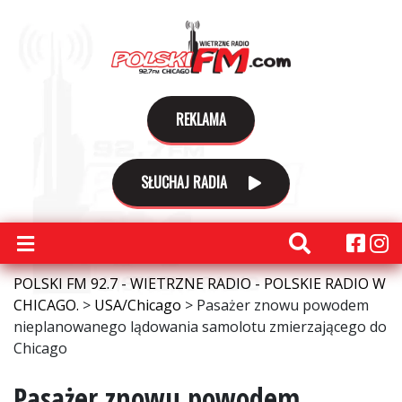
REKLAMA
SŁUCHAJ RADIA
POLSKI FM 92.7 - WIETRZNE RADIO - POLSKIE RADIO W
CHICAGO.
>
USA/Chicago
>
Pasażer znowu powodem
nieplanowanego lądowania samolotu zmierzającego do
Chicago
Pasażer znowu powodem