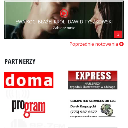
EWA KOC, BŁAŻEJ KRÓL, DAWID TYSZKOWSKI
Zabierz mnie
3
Poprzednie notowania
PARTNERZY