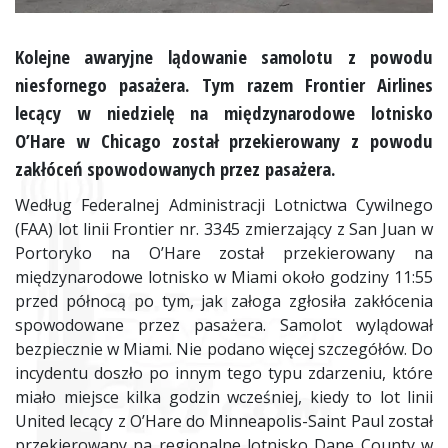
Kolejne awaryjne lądowanie samolotu z powodu
niesfornego pasażera. Tym razem Frontier Airlines
lecący w niedzielę na międzynarodowe lotnisko
O’Hare w Chicago został przekierowany z powodu
zakłóceń spowodowanych przez pasażera.
Według Federalnej Administracji Lotnictwa Cywilnego
(FAA) lot linii Frontier nr. 3345 zmierzający z San Juan w
Portoryko na O’Hare został przekierowany na
międzynarodowe lotnisko w Miami około godziny 11:55
przed północą po tym, jak załoga zgłosiła zakłócenia
spowodowane przez pasażera. Samolot wylądował
bezpiecznie w Miami. Nie podano więcej szczegółów. Do
incydentu doszło po innym tego typu zdarzeniu, które
miało miejsce kilka godzin wcześniej, kiedy to lot linii
United lecący z O’Hare do Minneapolis-Saint Paul został
przekierowany na regionalne lotnisko Dane County w