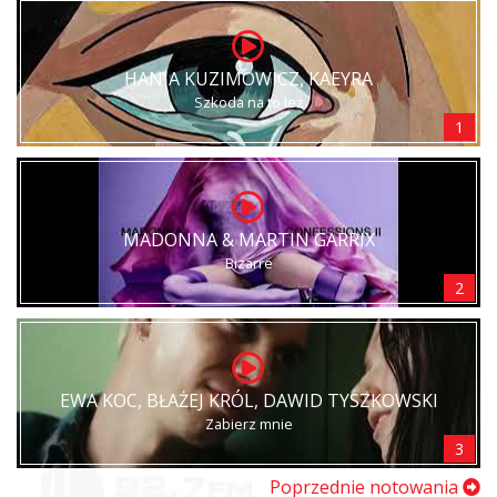
HANIA KUZIMOWICZ, KAEYRA
Szkoda na to łez
1
MADONNA & MARTIN GARRIX
Bizarre
2
EWA KOC, BŁAŻEJ KRÓL, DAWID TYSZKOWSKI
Zabierz mnie
3
Poprzednie notowania