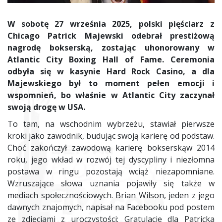
W sobotę 27 września 2025, polski pięściarz z
Chicago Patrick Majewski odebrał prestiżową
nagrodę bokserską, zostając uhonorowany w
Atlantic City Boxing Hall of Fame. Ceremonia
odbyła się w kasynie Hard Rock Casino, a dla
Majewskiego był to moment pełen emocji i
wspomnień, bo właśnie w Atlantic City zaczynał
swoją drogę w USA.
To tam, na wschodnim wybrzeżu, stawiał pierwsze
kroki jako zawodnik, budując swoją karierę od podstaw.
Choć zakończył zawodową karierę bokserskąw 2014
roku, jego wkład w rozwój tej dyscypliny i niezłomna
postawa w ringu pozostają wciąż niezapomniane.
Wzruszające słowa uznania pojawiły się także w
mediach społecznościowych. Brian Wilson, jeden z jego
dawnych znajomych, napisał na Facebooku pod postem
ze zdjęciami z uroczystości: Gratulacje dla Patricka