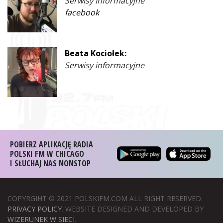
Serwisy Informacyjne
facebook
Beata Kociołek:
Serwisy informacyjne
POBIERZ APLIKACJĘ RADIA
POLSKI FM W CHICAGO
I SŁUCHAJ NAS NONSTOP
COPYRGIHT © 2021 POLSKIFM.COM ALL RIGHT RESERVED.
PRIVACY POLICY
. WEBSITE DESIGNED AND DEVELOPED BY
WIZERUNEK W SIECI
.