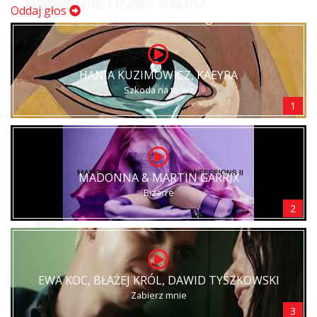
Oddaj głos
HANIA KUZIMOWICZ, KAEYRA
Szkoda na to łez
1
MADONNA & MARTIN GARRIX
Bizarre
2
EWA KOC, BŁAŻEJ KRÓL, DAWID TYSZKOWSKI
Zabierz mnie
3