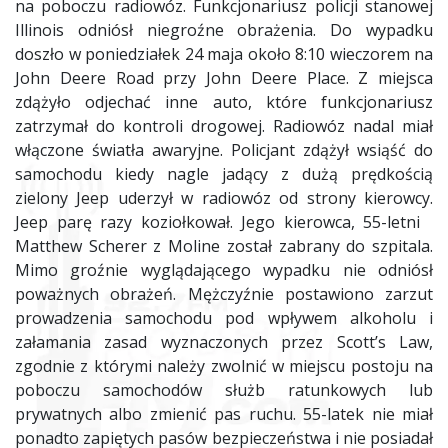
na poboczu radiowóz. Funkcjonariusz policji stanowej
Illinois odniósł niegroźne obrażenia. Do wypadku
doszło w poniedziałek 24 maja około 8:10 wieczorem na
John Deere Road przy John Deere Place. Z miejsca
zdążyło odjechać inne auto, które funkcjonariusz
zatrzymał do kontroli drogowej. Radiowóz nadal miał
włączone światła awaryjne. Policjant zdążył wsiąść do
samochodu kiedy nagle jadący z dużą prędkością
zielony Jeep uderzył w radiowóz od strony kierowcy.
Jeep parę razy koziołkował. Jego kierowca, 55-letni
Matthew Scherer z Moline został zabrany do szpitala.
Mimo groźnie wyglądającego wypadku nie odniósł
poważnych obrażeń. Mężczyźnie postawiono zarzut
prowadzenia samochodu pod wpływem alkoholu i
załamania zasad wyznaczonych przez Scott’s Law,
zgodnie z którymi należy zwolnić w miejscu postoju na
poboczu samochodów służb ratunkowych lub
prywatnych albo zmienić pas ruchu. 55-latek nie miał
ponadto zapiętych pasów bezpieczeństwa i nie posiadał