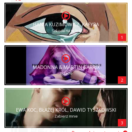
HANIA KUZIMOWICZ, KAEYRA
Szkoda na to łez
1
MADONNA & MARTIN GARRIX
Bizarre
2
EWA KOC, BŁAŻEJ KRÓL, DAWID TYSZKOWSKI
Zabierz mnie
3