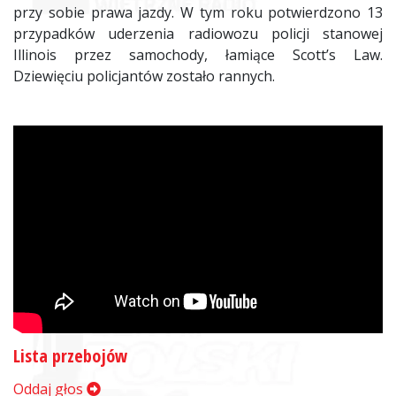
przy sobie prawa jazdy. W tym roku potwierdzono 13
przypadków uderzenia radiowozu policji stanowej
Illinois przez samochody, łamiące Scott’s Law.
Dziewięciu policjantów zostało rannych.
Lista przebojów
Oddaj głos