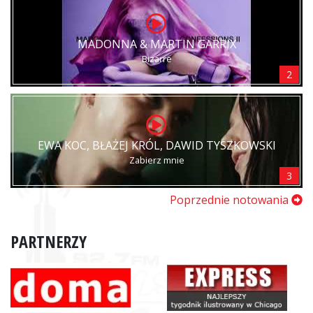
MADONNA & MARTIN GARRIX
Bizarre
2
EWA KOC, BŁAŻEJ KRÓL, DAWID TYSZKOWSKI
Zabierz mnie
3
Poprzednie notowania
PARTNERZY