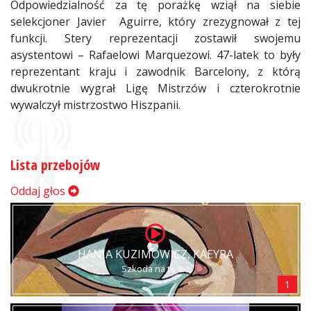
Odpowiedzialność za tę porażkę wziął na siebie
selekcjoner Javier Aguirre, który zrezygnował z tej
funkcji. Stery reprezentacji zostawił swojemu
asystentowi – Rafaelowi Marquezowi. 47-latek to były
reprezentant kraju i zawodnik Barcelony, z którą
dwukrotnie wygrał Ligę Mistrzów i czterokrotnie
wywalczył mistrzostwo Hiszpanii.
Lista przebojów
Oddaj głos
HANIA KUZIMOWICZ, KAEYRA
Szkoda na to łez
1