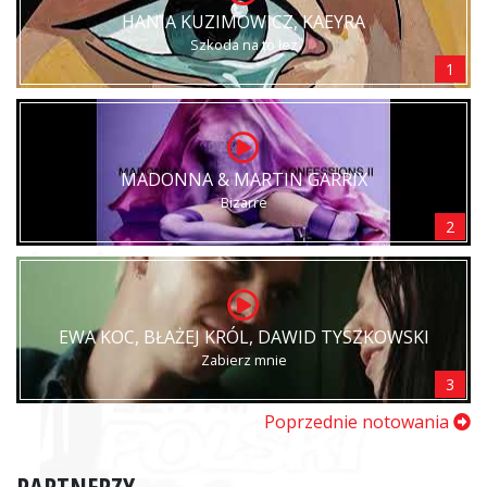
HANIA KUZIMOWICZ, KAEYRA
Szkoda na to łez
1
MADONNA & MARTIN GARRIX
Bizarre
2
EWA KOC, BŁAŻEJ KRÓL, DAWID TYSZKOWSKI
Zabierz mnie
3
Poprzednie notowania
PARTNERZY