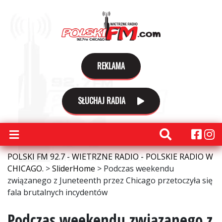
REKLAMA
SŁUCHAJ RADIA
POLSKI FM 92.7 - WIETRZNE RADIO - POLSKIE RADIO W
CHICAGO.
>
SliderHome
>
Podczas weekendu
związanego z Juneteenth przez Chicago przetoczyła się
fala brutalnych incydentów
Podczas weekendu związanego z