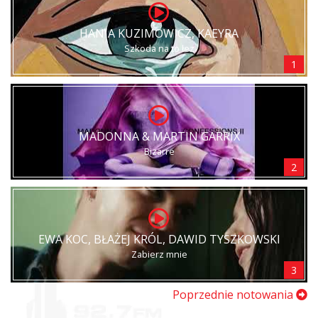
HANIA KUZIMOWICZ, KAEYRA
Szkoda na to łez
1
MADONNA & MARTIN GARRIX
Bizarre
2
EWA KOC, BŁAŻEJ KRÓL, DAWID TYSZKOWSKI
Zabierz mnie
3
Poprzednie notowania