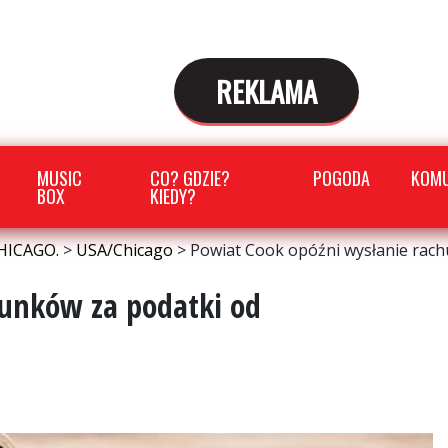
REKLAMA
MUSIC
CO? GDZIE?
POGODA
KOMU
BOX
KIEDY?
HICAGO.
>
USA/Chicago
>
Powiat Cook opóźni wysłanie rac
hunków za podatki od