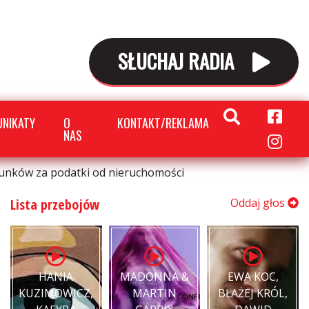
SŁUCHAJ RADIA
NIKATY
O
KONTAKT/REKLAMA
NAS
hunków za podatki od nieruchomości
Lista przebojów
Oddaj głos
HANIA
MADONNA &
EWA KOC,
KUZIMOWICZ,
MARTIN
BŁAŻEJ KRÓL,