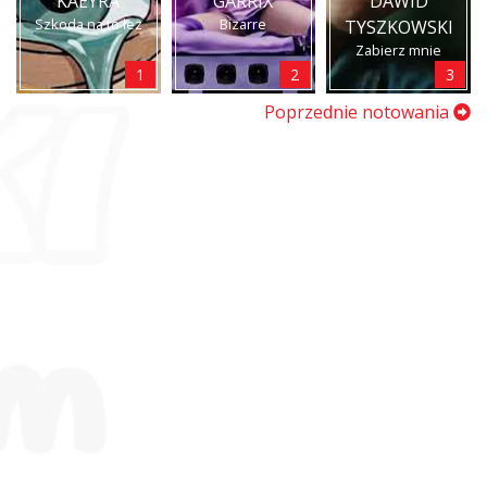
KAEYRA
GARRIX
DAWID
Szkoda na to łez
Bizarre
TYSZKOWSKI
Zabierz mnie
1
2
3
Poprzednie notowania