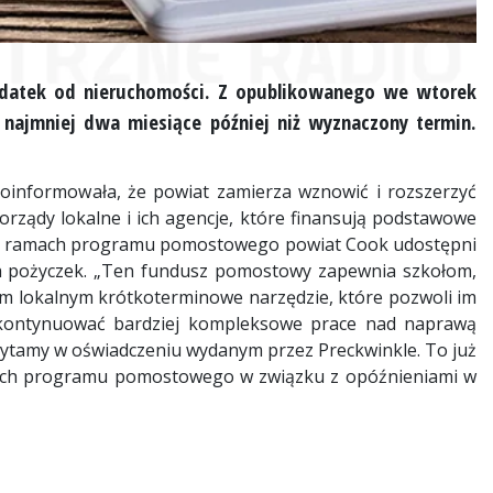
datek od nieruchomości. Z opublikowanego we wtorek
najmniej dwa miesiące później niż wyznaczony termin.
oinformowała, że powiat zamierza wznowić i rozszerzyć
ządy lokalne i ich agencje, które finansują podstawowe
 W ramach programu pomostowego powiat Cook udostępni
h pożyczek. „Ten fundusz pomostowy zapewnia szkołom,
m lokalnym krótkoterminowe narzędzie, które pozwoli im
kontynuować bardziej kompleksowe prace nad naprawą
ytamy w oświadczeniu wydanym przez Preckwinkle. To już
amach programu pomostowego w związku z opóźnieniami w