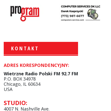
KONTAKT
ADRES KORESPONDENCYJNY:
Krzysztof Wawer:
Komentator
Wietrzne Radio Polski FM 92.7 FM
facebook
P.O. BOX 34978
Chicago, IL 60634
USA
Andrzej Wąsewicz:
STUDIO:
Komentator / Poranny Express
4007 N. Nashville Ave.