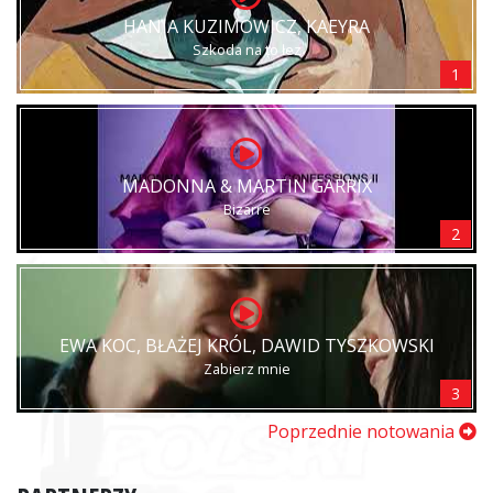
HANIA KUZIMOWICZ, KAEYRA
Szkoda na to łez
1
MADONNA & MARTIN GARRIX
Bizarre
2
EWA KOC, BŁAŻEJ KRÓL, DAWID TYSZKOWSKI
Zabierz mnie
3
Poprzednie notowania