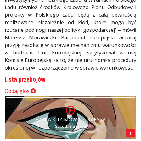
Ładu również środków Krajowego Planu Odbudowy i
projekty w Polskiego Ładu będą z całą pewnością
realizowane niezależnie od kłód, które mogą być
rzucane pod nogi naszej polityki gospodarczej” – mówił
Mateusz Morawiecki. Parlament Europejski wczoraj
przyjął rezolucję w sprawie mechanizmu warunkowości
w budżecie Unii Europejskiej. Skrytykował w niej
Komisję Europejską za to, że nie uruchomiła procedury
określonej w rozporządzeniu w sprawie warunkowości.
Lista przebojów
Oddaj głos
HANIA KUZIMOWICZ, KAEYRA
Szkoda na to łez
1