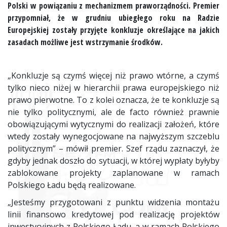
Polski w powiązaniu z mechanizmem praworządności. Premier
przypomniał, że w grudniu ubiegłego roku na Radzie
Europejskiej zostały przyjęte konkluzje określające na jakich
zasadach możliwe jest wstrzymanie środków.
„Konkluzje są czymś więcej niż prawo wtórne, a czymś
tylko nieco niżej w hierarchii prawa europejskiego niż
prawo pierwotne. To z kolei oznacza, że te konkluzje są
nie tylko politycznymi, ale de facto również prawnie
obowiązującymi wytycznymi do realizacji założeń, które
wtedy zostały wynegocjowane na najwyższym szczeblu
politycznym” – mówił premier. Szef rządu zaznaczył, że
gdyby jednak doszło do sytuacji, w której wypłaty byłyby
zablokowane projekty zaplanowane w ramach
Polskiego Ładu będą realizowane.
„Jesteśmy przygotowani z punktu widzenia montażu
linii finansowo kredytowej pod realizację projektów
inwestycyjnych z Polskiego Ładu, a w ramach Polskiego