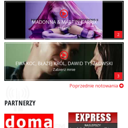
MADONNA & MARTIN GARRIX
Bizarre
2
EWA KOC, BŁAŻEJ KRÓL, DAWID TYSZKOWSKI
Zabierz mnie
3
Poprzednie notowania
PARTNERZY