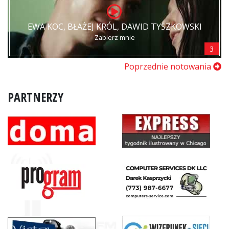
EWA KOC, BŁAŻEJ KRÓL, DAWID TYSZKOWSKI
Zabierz mnie
3
Poprzednie notowania
PARTNERZY