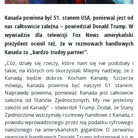
Kanada powinna być 51. stanem USA, ponieważ jest od
nas całkowicie zależna – powiedział Donald Trump. W
wywiadzie dla telewizji Fox News amerykański
prezydent ocenił też, że w rozmowach handlowych
Kanada to „bardzo trudny partner”.
„Cóż, działy się rzeczy, które nam się nie podobały i
takie, na których oni skorzystali. Miejmy nadzieję, że z
Kanadą będzie dobrze. Kocham Kanadę. Szczerze
mówiąc, Kanada powinna być naszym 51. stanem.
Naprawdę powinna, ponieważ Kanada jest całkowicie
zależna od Stanów Zjednoczonych. My nie jesteśmy
zależni od Kanady” – stwierdził Trump. Dodał, że Stany
Zjednoczone wstrzymały rozmowy handlowe z Kanadą z
powodu wprowadzonego przez nią podatku cyfrowego
nałożonego na amerykańskich gigantów. O zerwaniu
negocjacji handlowych Donald Trump informował już w