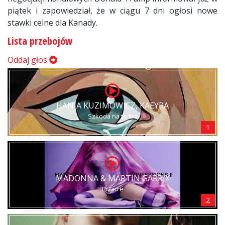
piątek i zapowiedział, że w ciągu 7 dni ogłosi nowe
stawki celne dla Kanady.
Lista przebojów
Oddaj głos
HANIA KUZIMOWICZ, KAEYRA
Szkoda na to łez
1
MADONNA & MARTIN GARRIX
Bizarre
2