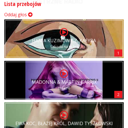
Lista przebojów
Oddaj głos
HANIA KUZIMOWICZ, KAEYRA
Szkoda na to łez
1
MADONNA & MARTIN GARRIX
Bizarre
2
EWA KOC, BŁAŻEJ KRÓL, DAWID TYSZKOWSKI