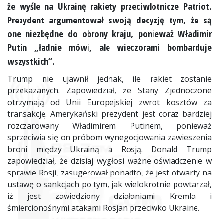
że wyśle na Ukrainę rakiety przeciwlotnicze Patriot.
Prezydent argumentował swoją decyzję tym, że są
one niezbędne do obrony kraju, ponieważ Władimir
Putin „ładnie mówi, ale wieczorami bombarduje
wszystkich”.
Trump nie ujawnił jednak, ile rakiet zostanie
przekazanych. Zapowiedział, że Stany Zjednoczone
otrzymają od Unii Europejskiej zwrot kosztów za
transakcję. Amerykański prezydent jest coraz bardziej
rozczarowany Władimirem Putinem, ponieważ
sprzeciwia się on próbom wynegocjowania zawieszenia
broni między Ukrainą a Rosją. Donald Trump
zapowiedział, że dzisiaj wygłosi ważne oświadczenie w
sprawie Rosji, zasugerował ponadto, że jest otwarty na
ustawę o sankcjach po tym, jak wielokrotnie powtarzał,
iż jest zawiedziony działaniami Kremla i
śmiercionośnymi atakami Rosjan przeciwko Ukraine.