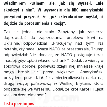
Władimirem Putinem, ale, jak się wyraził, „nie
skończył z nim”. W wywadzie dla BBC amerykański
prezydent przyznał, że „już czterokrotnie myślał, iż
dojdzie do porozumienia z Rosją”.
Tak się jednak nie stało. Zapytany, jak zamierza
doprowadzić do zaprzestania przelewu krwi na
Ukrainie, odpowiedział: „Pracujemy nad tym”. Na
pytanie, czy nadal uważa NATO za przestarzałe, Trump
odpowiedział: Nie, dodając, że NATO postępuje teraz
inaczej, gdyż „płaci własne rachunki”. Dodał, że wierzy w
zbiorową obronę, ponieważ dzięki niej mniejsze kraje
mogą bronić się przed większymi. Amerykański
prezydent powiedział, że z niecierpliwością czeka na,
drugą wizytę państwową w Wielkiej Brytanii, która
odbędzie się we wrześniu. Dodał, że król Karol III „jest
wielkim dżentelmenem”.
Lista przebojów