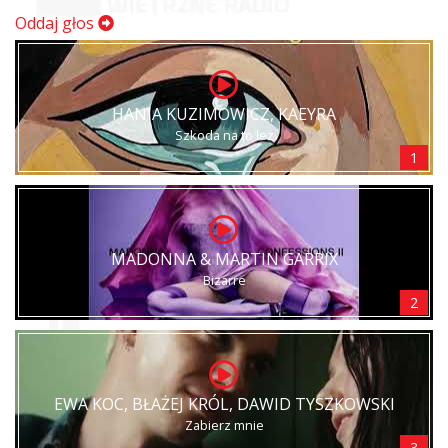
Oddaj głos
HANIA KUZIMOWICZ, KAEYRA
Szkoda na to łez
1
MADONNA & MARTIN GARRIX
Bizarre
2
EWA KOC, BŁAŻEJ KRÓL, DAWID TYSZKOWSKI
Zabierz mnie
3