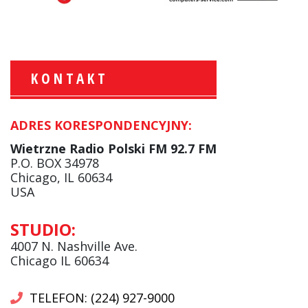
KONTAKT
ADRES KORESPONDENCYJNY:
Krzysztof Wawer:
Komentator
Wietrzne Radio Polski FM 92.7 FM
facebook
P.O. BOX 34978
Chicago, IL 60634
USA
Andrzej Wąsewicz:
STUDIO:
Komentator / Poranny Express
4007 N. Nashville Ave.
Chicago IL 60634
TELEFON: (224) 927-9000