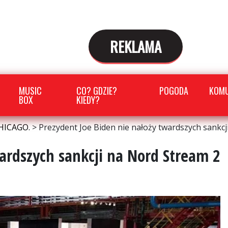
REKLAMA
MUSIC
CO? GDZIE?
POGODA
KOMU
BOX
KIEDY?
HICAGO.
>
Prezydent Joe Biden nie nałoży twardszych sankcj
ardszych sankcji na Nord Stream 2