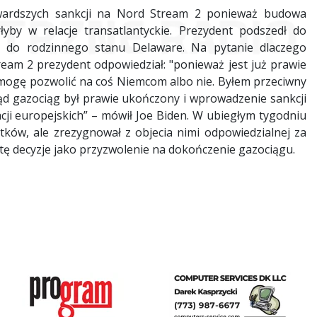
twardszych sankcji na Nord Stream 2 ponieważ budowa
yby w relacje transatlantyckie. Prezydent podszedł do
 do rodzinnego stanu Delaware. Na pytanie dlaczego
m 2 prezydent odpowiedział: "ponieważ jest już prawie
e mogę pozwolić na coś Niemcom albo nie. Byłem przeciwny
d gazociąg był prawie ukończony i wprowadzenie sankcji
cji europejskich” – mówił Joe Biden. W ubiegłym tygodniu
tków, ale zrezygnował z objecia nimi odpowiedzialnej za
tę decyzje jako przyzwolenie na dokończenie gazociągu.