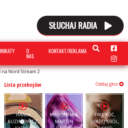
SŁUCHAJ RADIA
NIKATY
O
KONTAKT/REKLAMA
NAS
i na Nord Stream 2
Lista przebojów
Oddaj głos
HANIA
MADONNA &
EWA KOC,
KUZIMOWICZ,
MARTIN
BŁAŻEJ KRÓL,