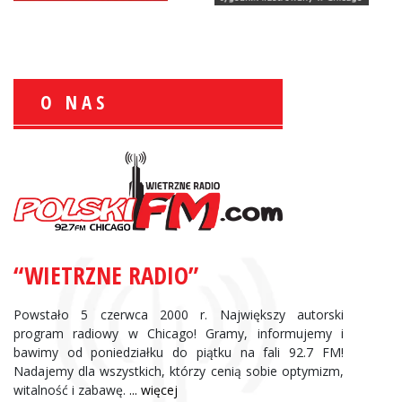
O NAS
Zbigniew Wojewnik:
Informacje Giełdowe
“WIETRZNE RADIO”
Powstało 5 czerwca 2000 r. Największy autorski
program radiowy w Chicago! Gramy, informujemy i
bawimy od poniedziałku do piątku na fali 92.7 FM!
Nadajemy dla wszystkich, którzy cenią sobie optymizm,
witalność i zabawę.
... więcej