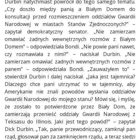
Durbin natychmiast powrócił do tego samego tematu.
„Czy doszło między panią a Białym Domem do
konsultacji przed rozmieszczeniem oddziałów Gwardii
Narodowej w miastach Stanów Zjednoczonych?” –
zapytał demokratyczny senator. „Nie zamierzam
omawiać żadnych wewnętrznych rozmów z Białym
Domem” – odpowiedziała Bondi. „Nie powie pani nawet,
czy rozmawiała z nimi?” – naciskał Durbin. „Nie
zamierzam omawiać żadnych wewnętrznych rozmów z
panem” – odpowiedziała Bondi. „Zauważyłem to” –
stwierdził Durbin i dalej naciskał. „Jaka jest tajemnica?
Dlaczego chce pani utrzymać to w tajemnicy, aby
Amerykanie nie znali powodów wysłania oddziałów
Gwardii Narodowej do mojego stanu? Mówi się, i myślę,
że zostało to potwierdzone przez Biały Dom, że
zamierzają przenieść oddziały Gwardii Narodowej z
Teksasu do Illinois. Jaki jest tego powód?” – zapytał
Dick Durbin. „Tak, panie przewodniczący, zamknął pan
rząd, głosował pan za zamknięciem rządu, a teraz siedzi