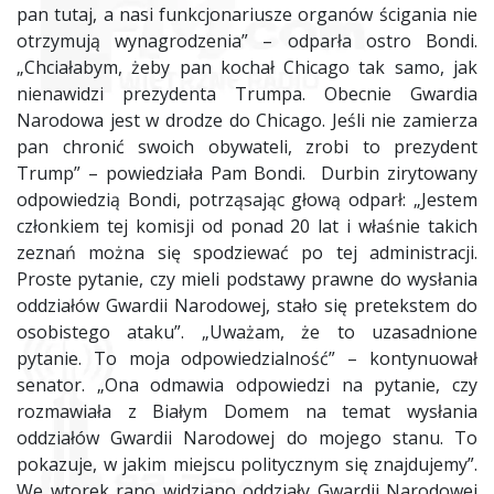
pan tutaj, a nasi funkcjonariusze organów ścigania nie
otrzymują wynagrodzenia” – odparła ostro Bondi.
„Chciałabym, żeby pan kochał Chicago tak samo, jak
nienawidzi prezydenta Trumpa. Obecnie Gwardia
Narodowa jest w drodze do Chicago. Jeśli nie zamierza
pan chronić swoich obywateli, zrobi to prezydent
Trump” – powiedziała Pam Bondi. Durbin zirytowany
odpowiedzią Bondi, potrząsając głową odparł: „Jestem
członkiem tej komisji od ponad 20 lat i właśnie takich
zeznań można się spodziewać po tej administracji.
Proste pytanie, czy mieli podstawy prawne do wysłania
oddziałów Gwardii Narodowej, stało się pretekstem do
osobistego ataku”. „Uważam, że to uzasadnione
pytanie. To moja odpowiedzialność” – kontynuował
senator. „Ona odmawia odpowiedzi na pytanie, czy
rozmawiała z Białym Domem na temat wysłania
oddziałów Gwardii Narodowej do mojego stanu. To
pokazuje, w jakim miejscu politycznym się znajdujemy”.
We wtorek rano widziano oddziały Gwardii Narodowej