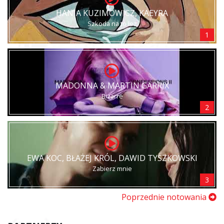
HANIA KUZIMOWICZ, KAEYRA
Szkoda na to łez
1
MADONNA & MARTIN GARRIX
Bizarre
2
EWA KOC, BŁAŻEJ KRÓL, DAWID TYSZKOWSKI
Zabierz mnie
3
Poprzednie notowania