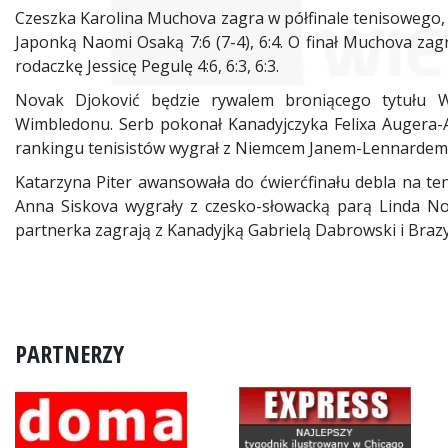
Czeszka Karolina Muchova zagra w półfinale tenisowego,
Japonką Naomi Osaką 7:6 (7-4), 6:4. O finał Muchova za
rodaczkę Jessicę Pegulę 4:6, 6:3, 6:3.
Novak Djoković będzie rywalem broniącego tytułu W
Wimbledonu. Serb pokonał Kanadyjczyka Felixa Augera-Aliass
rankingu tenisistów wygrał z Niemcem Janem-Lennardem Str
Katarzyna Piter awansowała do ćwierćfinału debla na t
Anna Siskova wygrały z czesko-słowacką parą Linda Nosk
partnerka zagrają z Kanadyjką Gabrielą Dabrowski i Brazyl
PARTNERZY