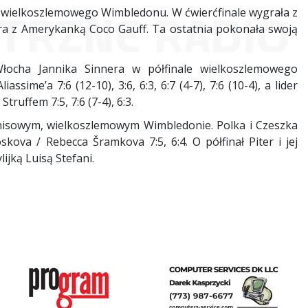
 wielkoszlemowego Wimbledonu. W ćwierćfinale wygrała z
gra z Amerykanką Coco Gauff. Ta ostatnia pokonała swoją
łocha Jannika Sinnera w półfinale wielkoszlemowego
ime’a 7:6 (12-10), 3:6, 6:3, 6:7 (4-7), 7:6 (10-4), a lider
uffem 7:5, 7:6 (7-4), 6:3.
enisowym, wielkoszlemowym Wimbledonie. Polka i Czeszka
ova / Rebecca Šramkova 7:5, 6:4. O półfinał Piter i jej
ijką Luisą Stefani.