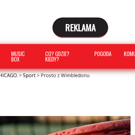
REKLAMA
MUSIC
CO? GDZIE?
POGODA
KOMU
BOX
KIEDY?
HICAGO.
>
Sport
>
Prosto z Wimbledonu