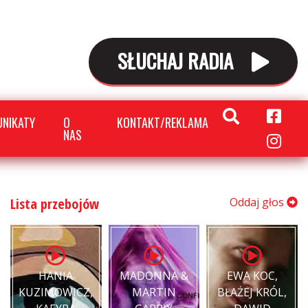
SŁUCHAJ RADIA
NIKATY
O
KONTAKT/REKLAMA
NAS
Lista przebojów
Oddaj głos
HANIA
MADONNA &
EWA KOC,
KUZIMOWICZ,
MARTIN
BŁAŻEJ KRÓL,