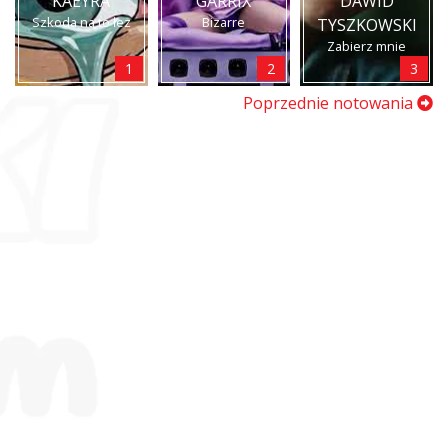
KAEYRA
GARRIX
DAWID
Szkoda na to łez
Bizarre
TYSZKOWSKI
Zabierz mnie
1
2
3
Poprzednie notowania