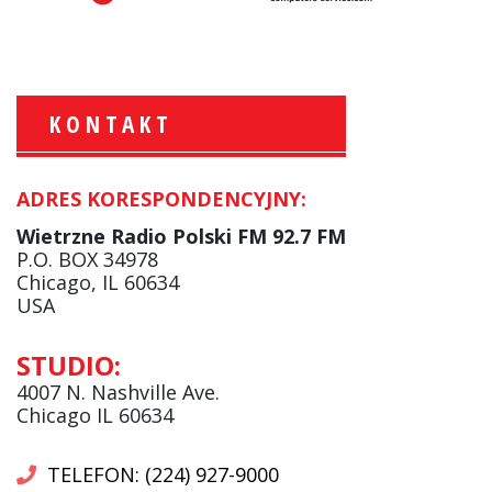
KONTAKT
ADRES KORESPONDENCYJNY:
Krzysztof Wawer:
Komentator
Wietrzne Radio Polski FM 92.7 FM
facebook
P.O. BOX 34978
Chicago, IL 60634
USA
Andrzej Wąsewicz:
STUDIO:
Komentator / Poranny Express
4007 N. Nashville Ave.
Chicago IL 60634
TELEFON: (224) 927-9000