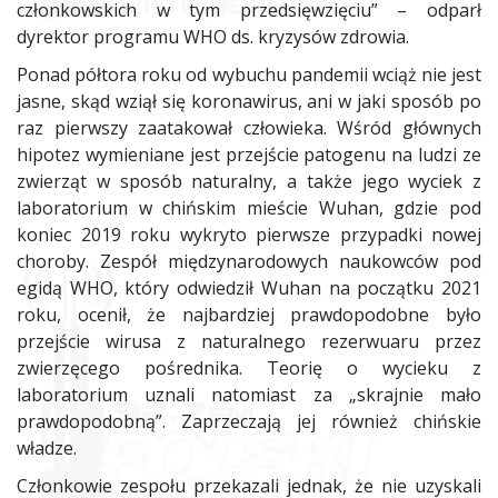
członkowskich w tym przedsięwzięciu” – odparł
dyrektor programu WHO ds. kryzysów zdrowia.
Ponad półtora roku od wybuchu pandemii wciąż nie jest
jasne, skąd wziął się koronawirus, ani w jaki sposób po
raz pierwszy zaatakował człowieka. Wśród głównych
hipotez wymieniane jest przejście patogenu na ludzi ze
zwierząt w sposób naturalny, a także jego wyciek z
laboratorium w chińskim mieście Wuhan, gdzie pod
koniec 2019 roku wykryto pierwsze przypadki nowej
choroby. Zespół międzynarodowych naukowców pod
egidą WHO, który odwiedził Wuhan na początku 2021
roku, ocenił, że najbardziej prawdopodobne było
przejście wirusa z naturalnego rezerwuaru przez
zwierzęcego pośrednika. Teorię o wycieku z
laboratorium uznali natomiast za „skrajnie mało
prawdopodobną”. Zaprzeczają jej również chińskie
władze.
Członkowie zespołu przekazali jednak, że nie uzyskali