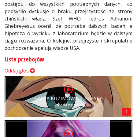
dostępu do wszystkich potrzebnych danych, co
podsyciło dyskusje o braku przejrzystości ze strony
chińskich władz. Szef WHO Tedros Adhanom
Ghebreyesus ocenił, że potrzeba dalszych badań, a
hipoteza o wycieku z laboratorium będzie w dalszym
ciągu rozważana. O kolejne, przejrzyste i skrupulatne
dochodzenie apelują władze USA.
Lista przebojów
Oddaj głos
HANIA KUZIMOWICZ, KAEYRA
Szkoda na to łez
1