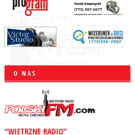
O NAS
“WIETRZNE RADIO”