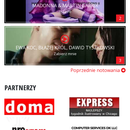
MADONNA & MARTIN GARRIX
Bizarre
2
EWA KOC, BŁAŻEJ KRÓL, DAWID TYSZKOWSKI
Zabierz mnie
3
Poprzednie notowania
PARTNERZY