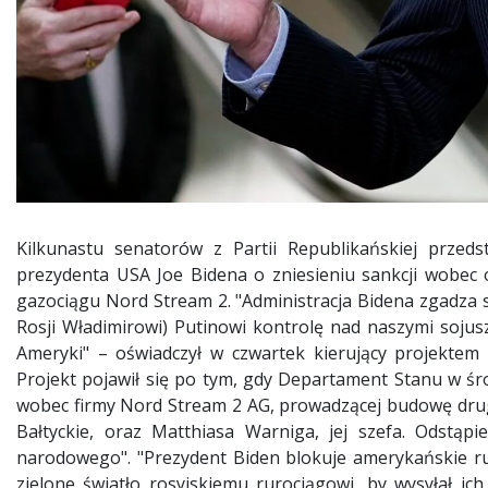
Kilkunastu senatorów z Partii Republikańskiej przedsta
prezydenta USA Joe Bidena o zniesieniu sankcji wobec
gazociągu Nord Stream 2. "Administracja Bidena zgadza s
Rosji Władimirowi) Putinowi kontrolę nad naszymi sojusz
Ameryki" – oświadczył w czwartek kierujący projektem s
Projekt pojawił się po tym, gdy Departament Stanu w śro
wobec firmy Nord Stream 2 AG, prowadzącej budowę drugi
Bałtyckie, oraz Matthiasa Warniga, jej szefa. Odstąp
narodowego". "Prezydent Biden blokuje amerykańskie rur
zielone światło rosyjskiemu rurociągowi, by wysyłał ich