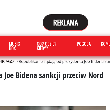
REKLAMA
MUSIC
CO? GDZIE?
POGODA
KOMU
BOX
KIEDY?
HICAGO.
>
Republikanie żądają od prezydenta Joe Bidena sa
a Joe Bidena sankcji przeciw Nord