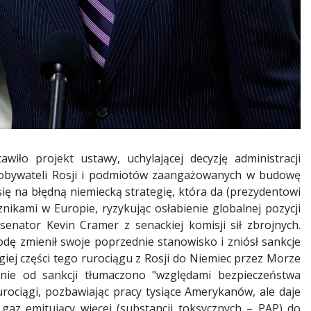
wiło projekt ustawy, uchylającej decyzję administracji
 obywateli Rosji i podmiotów zaangażowanych w budowę
ię na błędną niemiecką strategię, która da (prezydentowi
nikami w Europie, ryzykując osłabienie globalnej pozycji
enator Kevin Cramer z senackiej komisji sił zbrojnych.
dę zmienił swoje poprzednie stanowisko i zniósł sankcje
ej części tego rurociągu z Rosji do Niemiec przez Morze
ienie od sankcji tłumaczono "względami bezpieczeństwa
ociągi, pozbawiając pracy tysiące Amerykanów, ale daje
 gaz emitujący więcej (substancji toksycznych – PAP) do