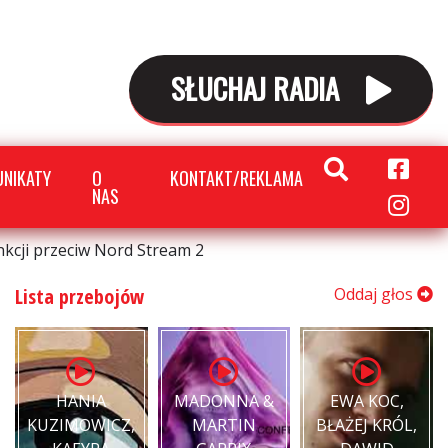
SŁUCHAJ RADIA
NIKATY
O
KONTAKT/REKLAMA
NAS
nkcji przeciw Nord Stream 2
Lista przebojów
Oddaj głos
HANIA
MADONNA &
EWA KOC,
KUZIMOWICZ,
MARTIN
BŁAŻEJ KRÓL,