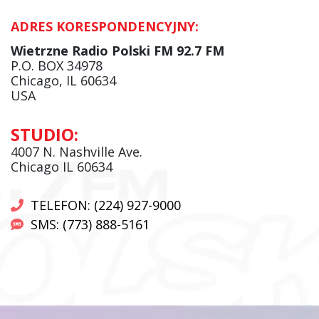
ADRES KORESPONDENCYJNY:
Krzysztof Wawer:
Komentator
Wietrzne Radio Polski FM 92.7 FM
facebook
P.O. BOX 34978
Chicago, IL 60634
USA
Andrzej Wąsewicz:
STUDIO:
Komentator / Poranny Express
4007 N. Nashville Ave.
Chicago IL 60634
TELEFON: (224) 927-9000
SMS: (773) 888-5161