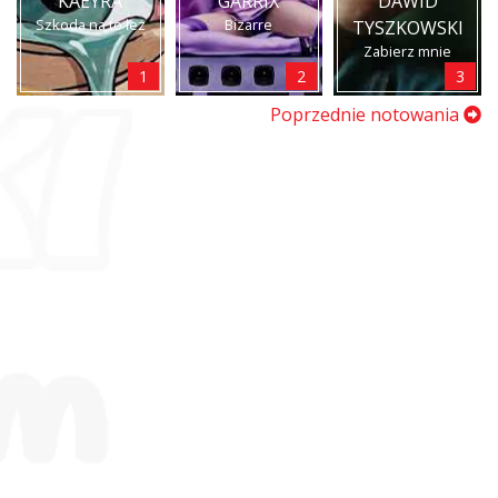
KAEYRA
GARRIX
DAWID
Szkoda na to łez
Bizarre
TYSZKOWSKI
Zabierz mnie
1
2
3
Poprzednie notowania