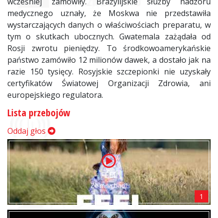
wcześniej zamówiły. Brazylijskie służby nadzoru
medycznego uznały, że Moskwa nie przedstawiła
wystarczających danych o właściwościach preparatu, w
tym o skutkach ubocznych. Gwatemala zażądała od
Rosji zwrotu pieniędzy. To środkowoamerykańskie
państwo zamówiło 12 milionów dawek, a dostało jak na
razie 150 tysięcy. Rosyjskie szczepionki nie uzyskały
certyfikatów Światowej Organizacji Zdrowia, ani
europejskiego regulatora.
Lista przebojów
Oddaj głos
FEEL
Ze mną bądź
1