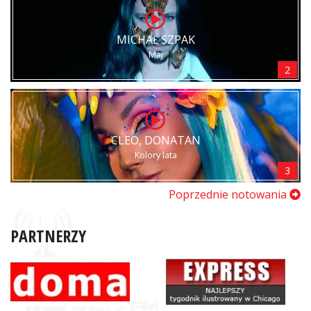
MICHAŁ SZPAK
Maj
2
CLEO, DONATAN
Kolory lata
3
Poprzednie notowania
PARTNERZY