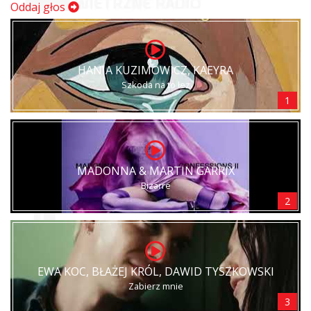
Oddaj głos
HANIA KUZIMOWICZ, KAEYRA
Szkoda na to łez
1
MADONNA & MARTIN GARRIX
Bizarre
2
EWA KOC, BŁAŻEJ KRÓL, DAWID TYSZKOWSKI
Zabierz mnie
3