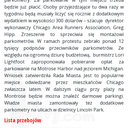
parkometry. Za parkowanie w tym miejscu trzeba
będzie już płacić. Osoby przyjeżdżające tu dwa razy w
tygodniu będą musiały liczyć się rocznie z dodatkowym
wydatkiem w wysokości 300 dolarów – szacuje dyrektor
wykonawczy Chicago Area Runners Association, Greg
Hipp. Zrzeszenie to sprzeciwia się montażowi
parkometrów. W ramach protestu zebrało ponad 12
tysięcy podpisów przeciwników parkometrów. Ze
względu na ogromną dziurę budżetową, burmistrz Lori
Lightfoot zaproponowała pobieranie opłat za
parkowanie na Motrose Harbor nad jeziorem Michigan.
Wniosek zatwierdziła Rada Miasta. Jest to popularne
miejsce odwiedzane przez mieszkańców Chicago
zwłaszcza latem. W dalszym ciągu przy plaży na
Montrose będzie można znaleźć darmowe parkingi.
Władze miasta zamontowały też dodatkowe
parkometry na ulicach w dzielnicy Lincoln Park.
Lista przebojów