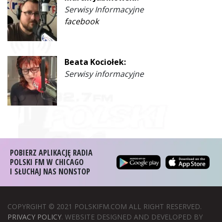
Serwisy Informacyjne
facebook
Beata Kociołek:
Serwisy informacyjne
POBIERZ APLIKACJĘ RADIA
POLSKI FM W CHICAGO
I SŁUCHAJ NAS NONSTOP
COPYRGIHT © 2021 POLSKIFM.COM ALL RIGHT RESERVED.
PRIVACY POLICY
. WEBSITE DESIGNED AND DEVELOPED BY