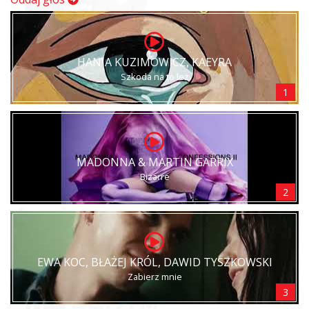
HANIA KUZIMOWICZ, KAEYRA
Szkoda na to łez
1
MADONNA & MARTIN GARRIX
Bizarre
2
EWA KOC, BŁAŻEJ KRÓL, DAWID TYSZKOWSKI
Zabierz mnie
3