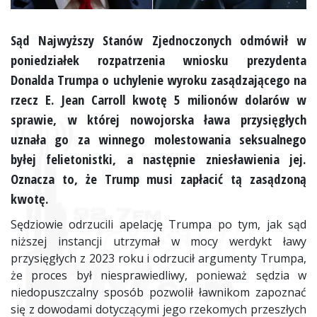
Sąd Najwyższy Stanów Zjednoczonych odmówił w
poniedziałek rozpatrzenia wniosku prezydenta
Donalda Trumpa o uchylenie wyroku zasądzającego na
rzecz E. Jean Carroll kwotę 5 milionów dolarów w
sprawie, w której nowojorska ława przysięgłych
uznała go za winnego molestowania seksualnego
byłej felietonistki, a następnie zniesławienia jej.
Oznacza to, że Trump musi zapłacić tą zasądzoną
kwotę.
Sędziowie odrzucili apelację Trumpa po tym, jak sąd
niższej instancji utrzymał w mocy werdykt ławy
przysięgłych z 2023 roku i odrzucił argumenty Trumpa,
że proces był niesprawiedliwy, ponieważ sędzia w
niedopuszczalny sposób pozwolił ławnikom zapoznać
się z dowodami dotyczącymi jego rzekomych przeszłych