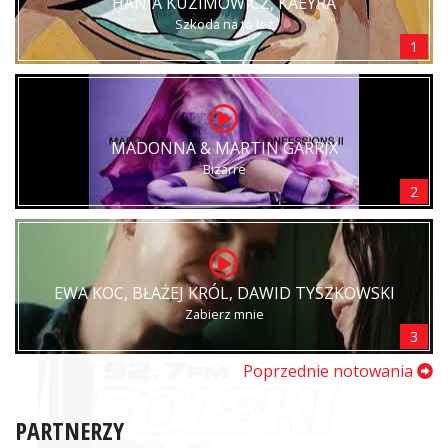
HANIA KUZIMOWICZ, KAEYRA
Szkoda na to łez
1
MADONNA & MARTIN GARRIX
Bizarre
2
EWA KOC, BŁAŻEJ KRÓL, DAWID TYSZKOWSKI
Zabierz mnie
3
Poprzednie notowania
PARTNERZY