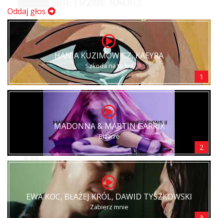
Oddaj głos
HANIA KUZIMOWICZ, KAEYRA
Szkoda na to łez
1
MADONNA & MARTIN GARRIX
Bizarre
2
EWA KOC, BŁAŻEJ KRÓL, DAWID TYSZKOWSKI
Zabierz mnie
3