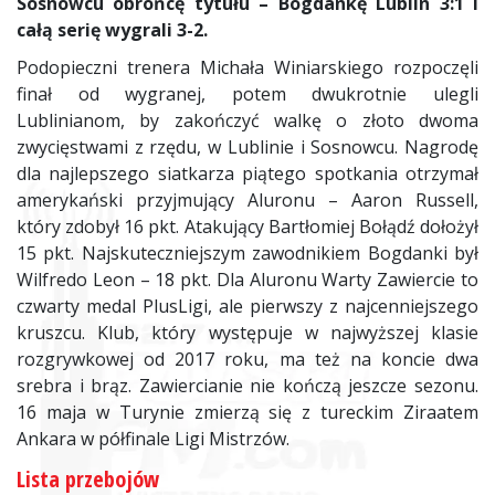
Sosnowcu obrońcę tytułu – Bogdankę Lublin 3:1 i
całą serię wygrali 3-2.
Podopieczni trenera Michała Winiarskiego rozpoczęli
finał od wygranej, potem dwukrotnie ulegli
Lublinianom, by zakończyć walkę o złoto dwoma
zwycięstwami z rzędu, w Lublinie i Sosnowcu. Nagrodę
dla najlepszego siatkarza piątego spotkania otrzymał
amerykański przyjmujący Aluronu – Aaron Russell,
który zdobył 16 pkt. Atakujący Bartłomiej Bołądź dołożył
15 pkt. Najskuteczniejszym zawodnikiem Bogdanki był
Wilfredo Leon – 18 pkt. Dla Aluronu Warty Zawiercie to
czwarty medal PlusLigi, ale pierwszy z najcenniejszego
kruszcu. Klub, który występuje w najwyższej klasie
rozgrywkowej od 2017 roku, ma też na koncie dwa
srebra i brąz. Zawiercianie nie kończą jeszcze sezonu.
16 maja w Turynie zmierzą się z tureckim Ziraatem
Ankara w półfinale Ligi Mistrzów.
Lista przebojów