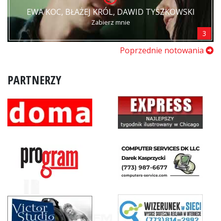
EWA KOC, BŁAŻEJ KRÓL, DAWID TYSZKOWSKI
Zabierz mnie
3
Poprzednie notowania
PARTNERZY