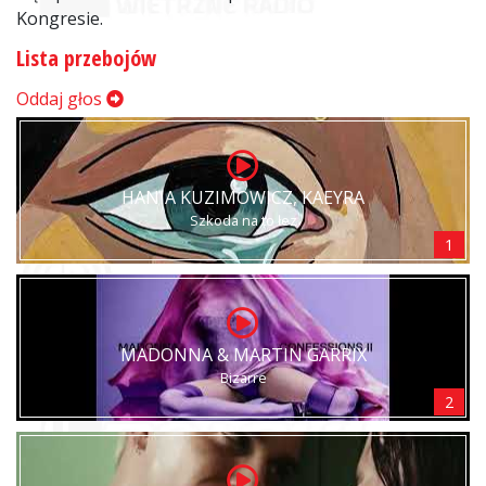
Kongresie.
Lista przebojów
Oddaj głos
HANIA KUZIMOWICZ, KAEYRA
Szkoda na to łez
1
MADONNA & MARTIN GARRIX
Bizarre
2