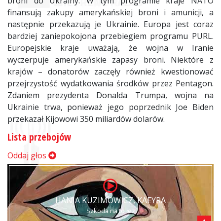
broni do Ukrainy. W tym programie kraje NATO
finansują zakupy amerykańskiej broni i amunicji, a
następnie przekazują je Ukrainie. Europa jest coraz
bardziej zaniepokojona przebiegiem programu PURL.
Europejskie kraje uważają, że wojna w Iranie
wyczerpuje amerykańskie zapasy broni. Niektóre z
krajów – donatorów zaczęły również kwestionować
przejrzystość wydatkowania środków przez Pentagon.
Zdaniem prezydenta Donalda Trumpa, wojna na
Ukrainie trwa, ponieważ jego poprzednik Joe Biden
przekazał Kijowowi 350 miliardów dolarów.
Lista przebojów
Oddaj głos
HANIA KUZIMOWICZ, KAEYRA
Szkoda na to łez