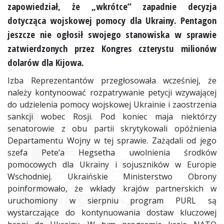
zapowiedział, że „wkrótce” zapadnie decyzja
dotycząca wojskowej pomocy dla Ukrainy. Pentagon
jeszcze nie ogłosił swojego stanowiska w sprawie
zatwierdzonych przez Kongres czterystu milionów
dolarów dla Kijowa.
Izba Reprezentantów przegłosowała wcześniej, że
należy kontynoować rozpatrywanie petycji wzywającej
do udzielenia pomocy wojskowej Ukrainie i zaostrzenia
sankcji wobec Rosji. Pod koniec maja niektórzy
senatorowie z obu partii skrytykowali opóźnienia
Departamentu Wojny w tej sprawie. Zażądali od jego
szefa Pete’a Hegsetha uwolnienia środków
pomocowych dla Ukrainy i sojuszników w Europie
Wschodniej. Ukraińskie Ministerstwo Obrony
poinformowało, że wkłady krajów partnerskich w
uruchomiony w sierpniu program PURL są
wystarczające do kontynuowania dostaw kluczowej