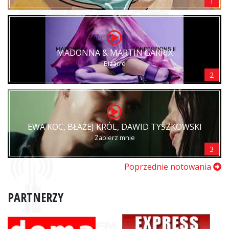
1
MADONNA & MARTIN GARRIX
Bizarre
2
EWA KOC, BŁAŻEJ KRÓL, DAWID TYSZKOWSKI
Zabierz mnie
3
Poprzednie notowania
PARTNERZY